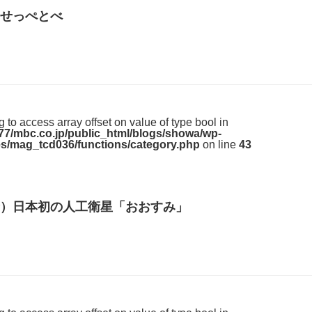
せっぺとべ
ng to access array offset on value of type bool in
7/mbc.co.jp/public_html/blogs/showa/wp-
s/mag_tcd036/functions/category.php
on line
43
）日本初の人工衛星「おおすみ」