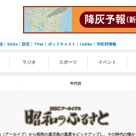
信
SDGs
防災
TVer
ポッドキャスト
radiko
市町村情報
ラジオ
スポーツ
イベント
年代別
像（アーカイブ）から昭和の鹿児島の風景をピックアップし、その時代の懐か