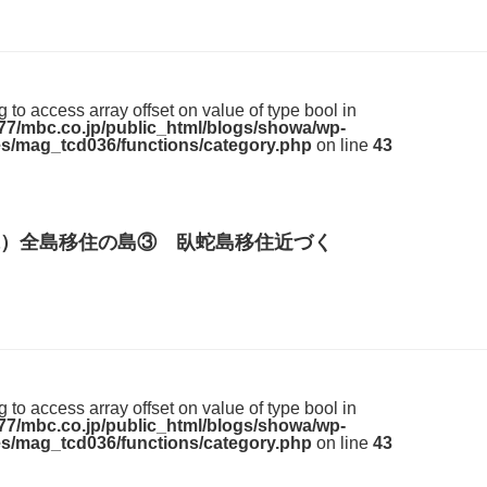
ng to access array offset on value of type bool in
7/mbc.co.jp/public_html/blogs/showa/wp-
s/mag_tcd036/functions/category.php
on line
43
）全島移住の島③ 臥蛇島移住近づく
ng to access array offset on value of type bool in
7/mbc.co.jp/public_html/blogs/showa/wp-
s/mag_tcd036/functions/category.php
on line
43