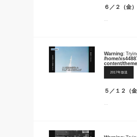
６／２（金）
…
Warning
: Tryi
/home/xs44887
content/theme
2017年放送
５／１２（金
…