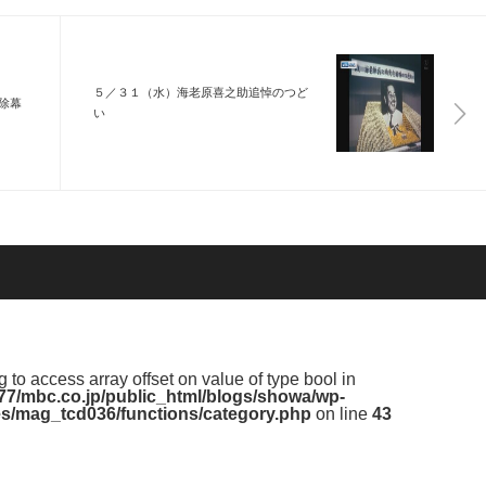
５／３１（水）海老原喜之助追悼のつど
除幕
い
ng to access array offset on value of type bool in
7/mbc.co.jp/public_html/blogs/showa/wp-
s/mag_tcd036/functions/category.php
on line
43