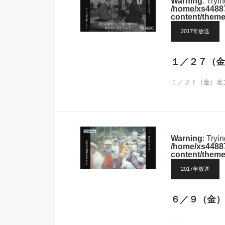
Warning
: Tryi
/home/xs44887
content/theme
2017年放送
１／２７（金
１／２７（金）名
Warning
: Tryi
/home/xs44887
content/theme
2017年放送
６／９（金）
…