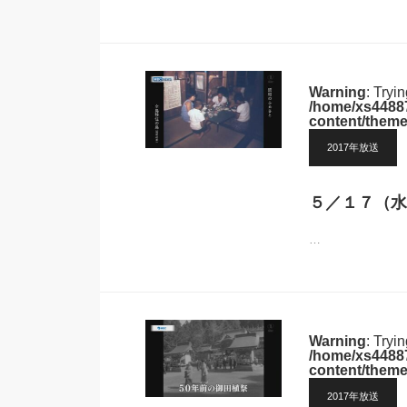
Warning
: Tryi
/home/xs44887
content/theme
2017年放送
５／１７（水
…
Warning
: Tryi
/home/xs44887
content/theme
2017年放送