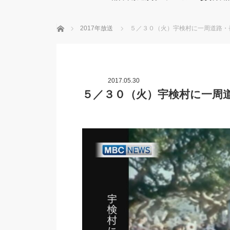
ホーム
2017年放送
５／３０（火）宇検村に一周道路・
2017.05.30
５／３０（火）宇検村に一周