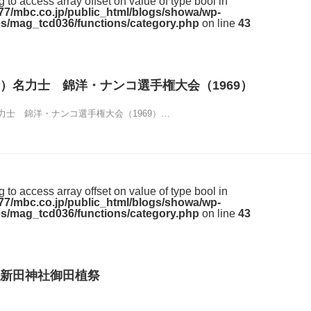
ng to access array offset on value of type bool in
7/mbc.co.jp/public_html/blogs/showa/wp-
s/mag_tcd036/functions/category.php
on line
43
）名力士 錦洋・ナンコ選手権大会（1969）
力士 錦洋・ナンコ選手権大会（1969）…
ng to access array offset on value of type bool in
7/mbc.co.jp/public_html/blogs/showa/wp-
s/mag_tcd036/functions/category.php
on line
43
新田神社御田植祭