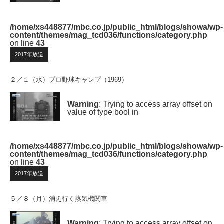
/home/xs448877/mbc.co.jp/public_html/blogs/showa/wp-
content/themes/mag_tcd036/functions/category.php
on line
43
2017年放送
２／１（水）プロ野球キャンプ（1969）
Warning
: Trying to access array offset on
value of type bool in
/home/xs448877/mbc.co.jp/public_html/blogs/showa/wp-
content/themes/mag_tcd036/functions/category.php
on line
43
2017年放送
５／８（月）消え行く蒸気機関車
Warning
: Trying to access array offset on