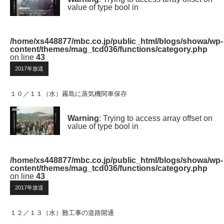
value of type bool in
/home/xs448877/mbc.co.jp/public_html/blogs/showa/wp-
content/themes/mag_tcd036/functions/category.php
on line
43
2017年放送
１０／１１（水）霧島に蒸気機関車保存
Warning
: Trying to access array offset on
value of type bool in
/home/xs448877/mbc.co.jp/public_html/blogs/showa/wp-
content/themes/mag_tcd036/functions/category.php
on line
43
2017年放送
１２／１３（水）難工事の道路開通