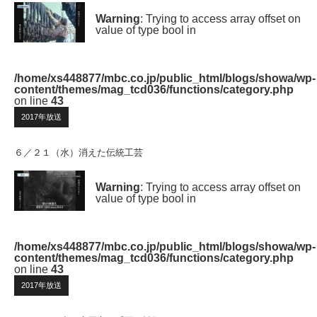
Warning
: Trying to access array offset on
value of type bool in
/home/xs448877/mbc.co.jp/public_html/blogs/showa/wp-
content/themes/mag_tcd036/functions/category.php
on line
43
2017年放送
６／２１（水）消えた伝統工芸
Warning
: Trying to access array offset on
value of type bool in
/home/xs448877/mbc.co.jp/public_html/blogs/showa/wp-
content/themes/mag_tcd036/functions/category.php
on line
43
2017年放送