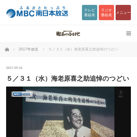
テレビ
ラジオ
メニュー
番組表
番組表
ホーム
2017年放送
５／３１（水）海老原喜之助追悼のつどい
2017.05.31
５／３１（水）海老原喜之助追悼のつどい