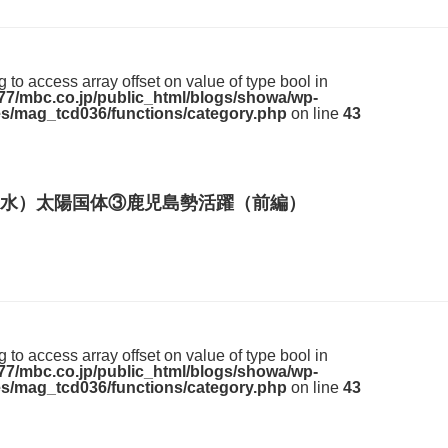
ng to access array offset on value of type bool in
7/mbc.co.jp/public_html/blogs/showa/wp-
s/mag_tcd036/functions/category.php
on line
43
水）太陽国体③鹿児島勢活躍（前編）
ng to access array offset on value of type bool in
7/mbc.co.jp/public_html/blogs/showa/wp-
s/mag_tcd036/functions/category.php
on line
43