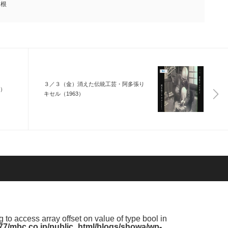
久根
３／３（金）消えた伝統工芸・阿多張り
9）
キセル（1963）
ng to access array offset on value of type bool in
7/mbc.co.jp/public_html/blogs/showa/wp-