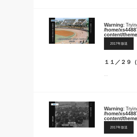
Warning
: Tryi
/home/xs44887
content/theme
2017年放送
１１／２９（
…
Warning
: Tryi
/home/xs44887
content/theme
2017年放送