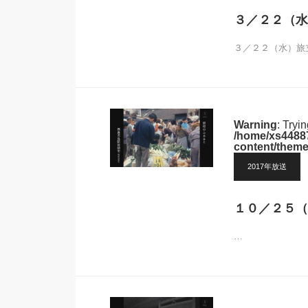
３／２２（水
３／２２（水）旅立
Warning
: Tryi
/home/xs44887
content/theme
2017年放送
１０／２５（
…