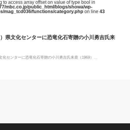
ng to access array offset on value of type bool in
7/mbc.co.jp/public_html/blogs/showa/wp-
s/mag_tcd036/functions/category.php
on line
43
）県文化センターに恐竜化石寄贈の小川勇吉氏来
文化センターに恐竜化石寄贈の小川勇吉氏来鹿（1969）…