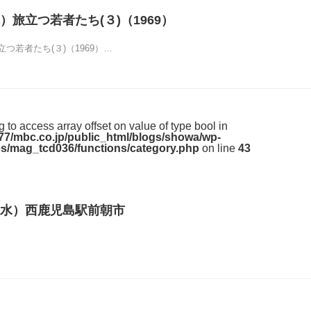
）旅立つ若者たち(３)（1969）
つ若者たち(３)（1969）…
ng to access array offset on value of type bool in
7/mbc.co.jp/public_html/blogs/showa/wp-
s/mag_tcd036/functions/category.php
on line
43
水）西鹿児島駅前朝市