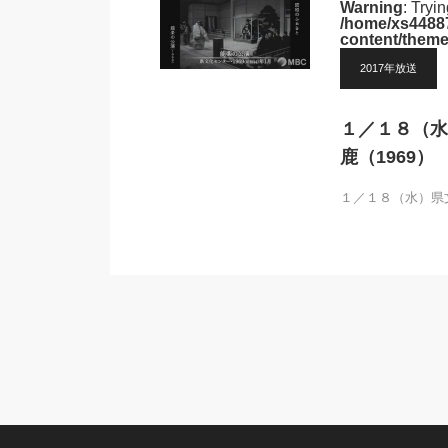
Warning
: Tryi
/home/xs44887
content/theme
2017年放送
１／１８（水
鹿（1969）
１／１８（水）県