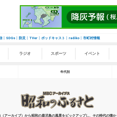
信
SDGs
防災
TVer
ポッドキャスト
radiko
市町村情報
ラジオ
スポーツ
イベント
年代別
像（アーカイブ）から昭和の鹿児島の風景をピックアップし、その時代の懐か