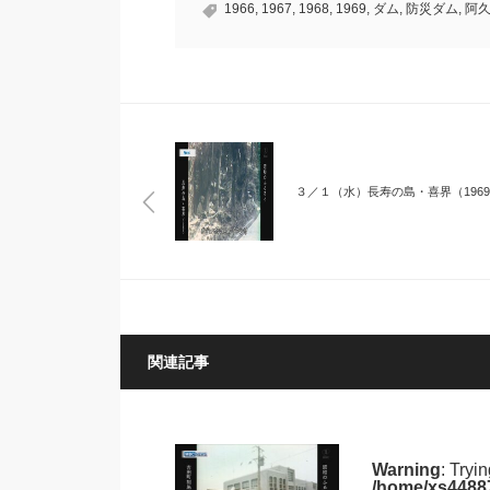
1966
,
1967
,
1968
,
1969
,
ダム
,
防災ダム
,
阿
３／１（水）長寿の島・喜界（196
関連記事
Warning
: Tryi
/home/xs44887