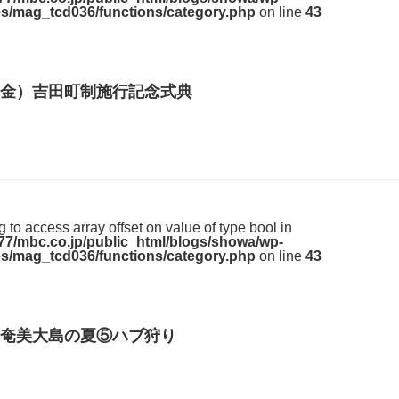
s/mag_tcd036/functions/category.php
on line
43
金）吉田町制施行記念式典
ng to access array offset on value of type bool in
7/mbc.co.jp/public_html/blogs/showa/wp-
s/mag_tcd036/functions/category.php
on line
43
奄美大島の夏⑤ハブ狩り