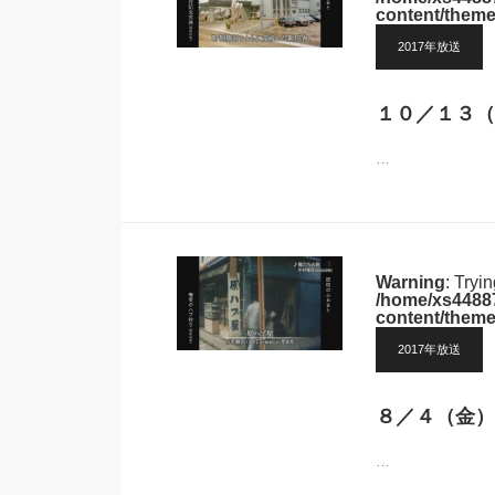
content/theme
2017年放送
１０／１３（
…
Warning
: Tryi
/home/xs44887
content/theme
2017年放送
８／４（金）
…