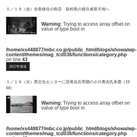
５／１９（金）全島移住の島⑤ 臥蛇島の移住者新天地へ
Warning
: Trying to access array offset on
value of type bool in
/home/xs448877/mbc.co.jp/public_html/blogs/showa/wp-
content/themes/mag_tcd036/functions/category.php
on line
43
2017年放送
１／１８（水）県文化センターに恐竜化石寄贈の小川勇吉氏来鹿（19
69）
Warning
: Trying to access array offset on
value of type bool in
/home/xs448877/mbc.co.jp/public_html/blogs/showa/wp-
content/themes/mag_tcd036/functions/category.php