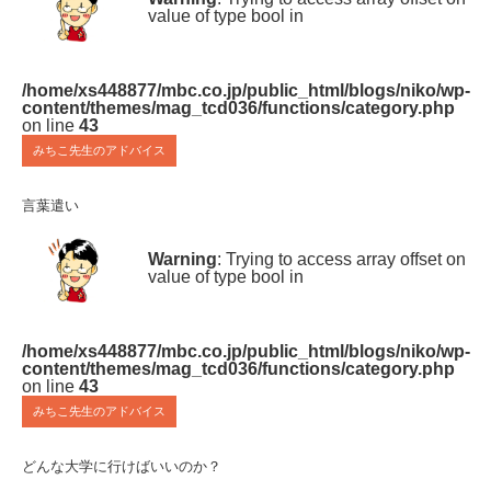
value of type bool in
/home/xs448877/mbc.co.jp/public_html/blogs/niko/wp-
content/themes/mag_tcd036/functions/category.php
on line
43
みちこ先生のアドバイス
言葉遣い
Warning
: Trying to access array offset on
value of type bool in
/home/xs448877/mbc.co.jp/public_html/blogs/niko/wp-
content/themes/mag_tcd036/functions/category.php
on line
43
みちこ先生のアドバイス
どんな大学に行けばいいのか？