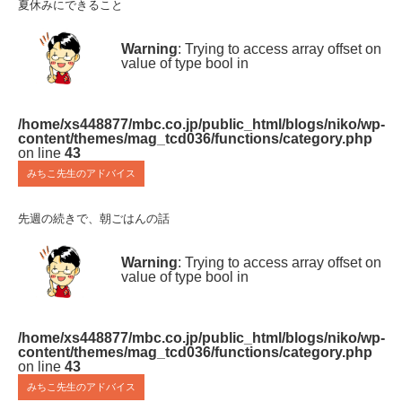
夏休みにできること
Warning
: Trying to access array offset on
value of type bool in
/home/xs448877/mbc.co.jp/public_html/blogs/niko/wp-
content/themes/mag_tcd036/functions/category.php
on line
43
みちこ先生のアドバイス
先週の続きで、朝ごはんの話
Warning
: Trying to access array offset on
value of type bool in
/home/xs448877/mbc.co.jp/public_html/blogs/niko/wp-
content/themes/mag_tcd036/functions/category.php
on line
43
みちこ先生のアドバイス