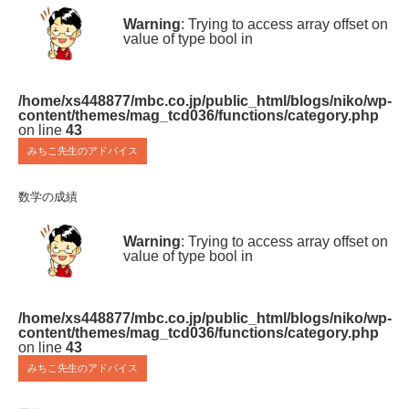
Warning
: Trying to access array offset on
value of type bool in
/home/xs448877/mbc.co.jp/public_html/blogs/niko/wp-
content/themes/mag_tcd036/functions/category.php
on line
43
みちこ先生のアドバイス
数学の成績
Warning
: Trying to access array offset on
value of type bool in
/home/xs448877/mbc.co.jp/public_html/blogs/niko/wp-
content/themes/mag_tcd036/functions/category.php
on line
43
みちこ先生のアドバイス