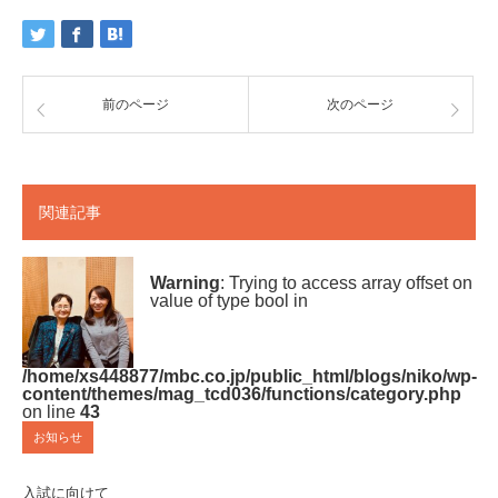
前のページ
次のページ
関連記事
Warning
: Trying to access array offset on
value of type bool in
/home/xs448877/mbc.co.jp/public_html/blogs/niko/wp-
content/themes/mag_tcd036/functions/category.php
on line
43
お知らせ
入試に向けて