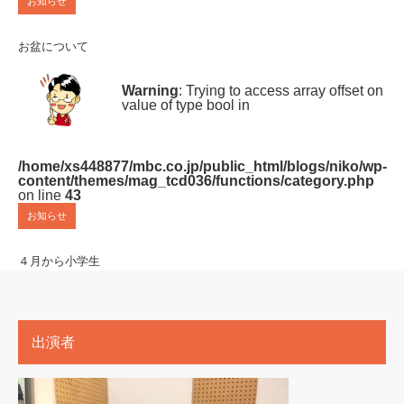
お知らせ
お盆について
Warning
: Trying to access array offset on
value of type bool in
/home/xs448877/mbc.co.jp/public_html/blogs/niko/wp-
content/themes/mag_tcd036/functions/category.php
on line
43
お知らせ
４月から小学生
出演者