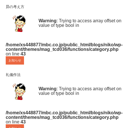
昴の考え方
Warning
: Trying to access array offset on
value of type bool in
/home/xs448877/mbc.co.jp/public_html/blogs/niko/wp-
content/themes/mag_tcd036/functions/category.php
on line
43
お知らせ
礼儀作法
Warning
: Trying to access array offset on
value of type bool in
/home/xs448877/mbc.co.jp/public_html/blogs/niko/wp-
content/themes/mag_tcd036/functions/category.php
on line
43