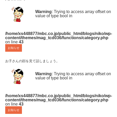
Warning
: Trying to access array offset on
value of type bool in
/home/xs448877/mbc.co.jp/public_html/blogs/niko/wp-
content/themes/mag_tcd036/functions/category.php
on line
43
お知らせ
お子さんの顔を見て話しましょう。
Warning
: Trying to access array offset on
value of type bool in
/home/xs448877/mbc.co.jp/public_html/blogs/niko/wp-
content/themes/mag_tcd036/functions/category.php
on line
43
お知らせ