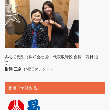
みちこ先生
（株式会社 昴 代表取締役 会長 西村 道
子）
財津 三奈
（MBCタレント）
提供「学習塾 昴」