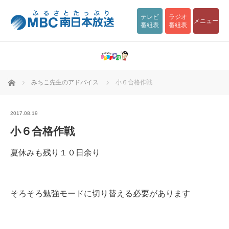
テレビ
ラジオ
メニュー
番組表
番組表
ホーム
みちこ先生のアドバイス
小６合格作戦
2017.08.19
小６合格作戦
夏休みも残り１０日余り
そろそろ勉強モードに切り替える必要があります