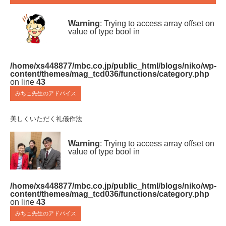
Warning
: Trying to access array offset on
value of type bool in
/home/xs448877/mbc.co.jp/public_html/blogs/niko/wp-
content/themes/mag_tcd036/functions/category.php
on line
43
みちこ先生のアドバイス
美しくいただく礼儀作法
Warning
: Trying to access array offset on
value of type bool in
/home/xs448877/mbc.co.jp/public_html/blogs/niko/wp-
content/themes/mag_tcd036/functions/category.php
on line
43
みちこ先生のアドバイス