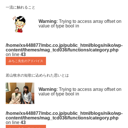
一流に触れること
Warning
: Trying to access array offset on
value of type bool in
/home/xs448877/mbc.co.jp/public_html/blogs/niko/wp-
content/themes/mag_tcd036/functions/category.php
on line
43
みちこ先生のアドバイス
若山牧水の短歌に込められた思いとは
Warning
: Trying to access array offset on
value of type bool in
/home/xs448877/mbc.co.jp/public_html/blogs/niko/wp-
content/themes/mag_tcd036/functions/category.php
on line
43