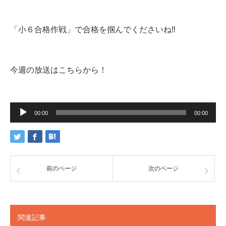
「小６合格作戦」で合格を掴んでくださいね‼
今週の放送はこちらから！
音
声
00:00
00:00
プ
レ
ー
ヤ
ー
前のページ
次のページ
関連記事