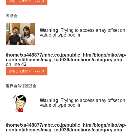
みちこ先生のアドバイス
運動会
Warning
: Trying to access array offset on
value of type bool in
/home/xs448877/mbc.co.jp/public_html/blogs/niko/wp-
content/themes/mag_tcd036/functions/category.php
on line
43
みちこ先生のアドバイス
世界自然保護基金
Warning
: Trying to access array offset on
value of type bool in
/home/xs448877/mbc.co.jp/public_html/blogs/niko/wp-
content/themes/mag_tcd036/functions/category.php