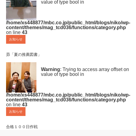
value of type bool in
/home/xs448877/mbc.co.jp/public_html/blogs/niko/wp-
content/themes/mag_tcd036/functions/category.php
on line
43
お知らせ
昴「夏の推薦図書」
Warning
: Trying to access array offset on
value of type bool in
/home/xs448877/mbc.co.jp/public_html/blogs/niko/wp-
content/themes/mag_tcd036/functions/category.php
on line
43
お知らせ
合格１００日作戦