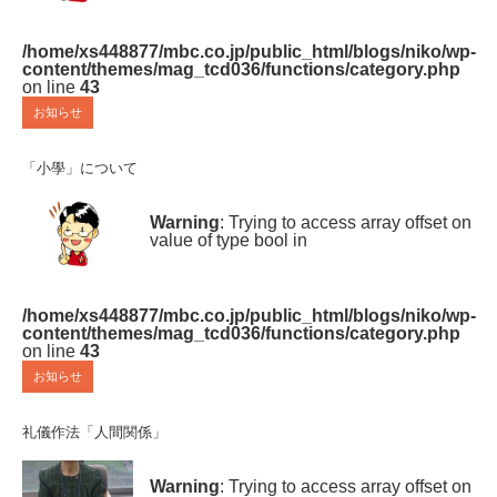
/home/xs448877/mbc.co.jp/public_html/blogs/niko/wp-
content/themes/mag_tcd036/functions/category.php
on line
43
お知らせ
「小學」について
Warning
: Trying to access array offset on
value of type bool in
/home/xs448877/mbc.co.jp/public_html/blogs/niko/wp-
content/themes/mag_tcd036/functions/category.php
on line
43
お知らせ
礼儀作法「人間関係」
Warning
: Trying to access array offset on