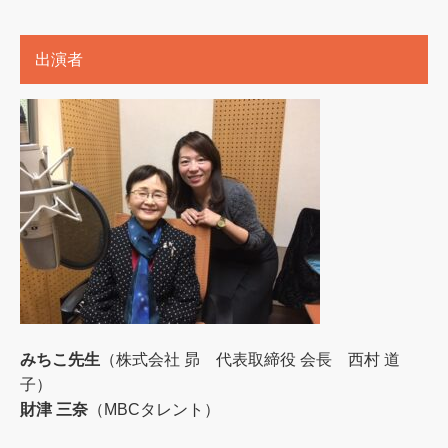
出演者
みちこ先生
（株式会社 昴 代表取締役 会長 西村 道
子）
財津 三奈
（MBCタレント）