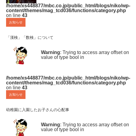
/home/xs448877/mbc.co.jp/public_html/blogs/niko/wp-
content/themes/mag_tcd036/functions/category.php
on line
43
お知らせ
「漢検」「数検」について
Warning
: Trying to access array offset on
value of type bool in
/home/xs448877/mbc.co.jp/public_html/blogs/niko/wp-
content/themes/mag_tcd036/functions/category.php
on line
43
お知らせ
幼稚園に入園したお子さんの心配事
Warning
: Trying to access array offset on
value of type bool in