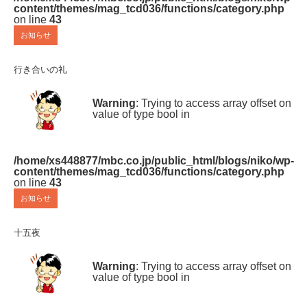
content/themes/mag_tcd036/functions/category.php
on line
43
お知らせ
行き合いの礼
Warning
: Trying to access array offset on
value of type bool in
/home/xs448877/mbc.co.jp/public_html/blogs/niko/wp-
content/themes/mag_tcd036/functions/category.php
on line
43
お知らせ
十五夜
Warning
: Trying to access array offset on
value of type bool in