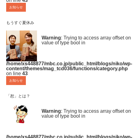
on line
43
お知らせ
もうすぐ夏休み
Warning
: Trying to access array offset on
value of type bool in
/home/xs448877/mbc.co.jp/public_html/blogs/niko/wp-
content/themes/mag_tcd036/functions/category.php
on line
43
お知らせ
「恕」とは？
Warning
: Trying to access array offset on
value of type bool in
/home/xs448877/mbc.co.jp/public_html/blogs/niko/wp-