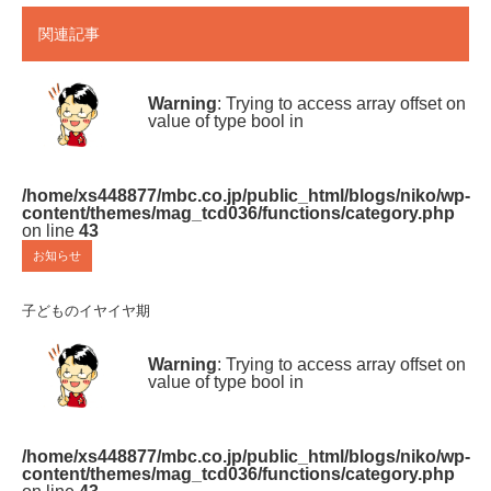
関連記事
Warning
: Trying to access array offset on
value of type bool in
/home/xs448877/mbc.co.jp/public_html/blogs/niko/wp-
content/themes/mag_tcd036/functions/category.php
on line
43
お知らせ
子どものイヤイヤ期
Warning
: Trying to access array offset on
value of type bool in
/home/xs448877/mbc.co.jp/public_html/blogs/niko/wp-
content/themes/mag_tcd036/functions/category.php