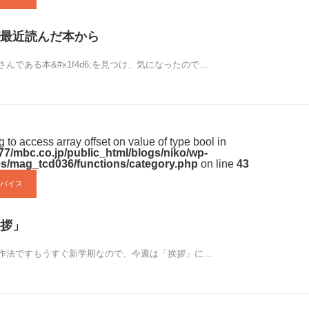
く
だ
最近読んだ本から
さ
んである本&#x1f4d6;を見つけ、気になったので…
い。
ng to access array offset on value of type bool in
7/mbc.co.jp/public_html/blogs/niko/wp-
s/mag_tcd036/functions/category.php
on line
43
バイス
拶」
作法ですもうすぐ新学期なので、今週は「挨拶」に…