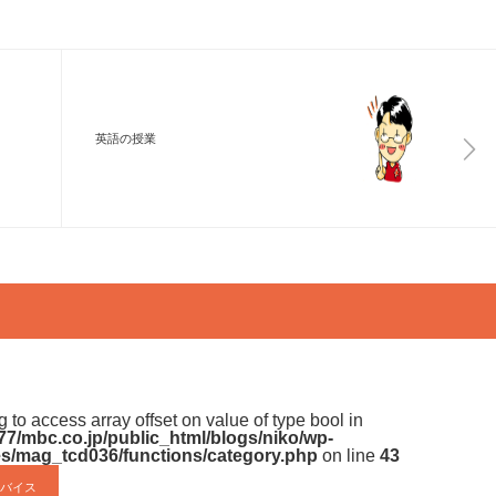
調
節
に
は
英語の授業
上
下
矢
印
キ
ー
を
使
ng to access array offset on value of type bool in
7/mbc.co.jp/public_html/blogs/niko/wp-
っ
s/mag_tcd036/functions/category.php
on line
43
て
バイス