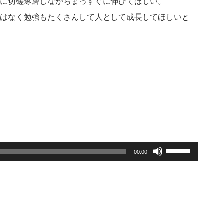
に切磋琢磨しながらまっすぐに伸びてほしい。
はなく勉強もたくさんして人として成長してほしいと
ボ
00:00
リ
ュ
ー
ム