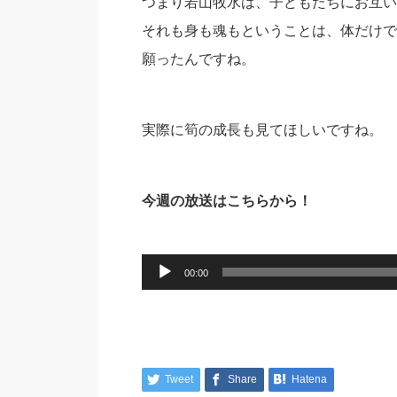
つまり若山牧水は、子どもたちにお互い
それも身も魂もということは、体だけで
願ったんですね。
実際に筍の成長も見てほしいですね。
今週の放送はこちらから！
音
00:00
声
プ
レ
ー
Tweet
Share
Hatena