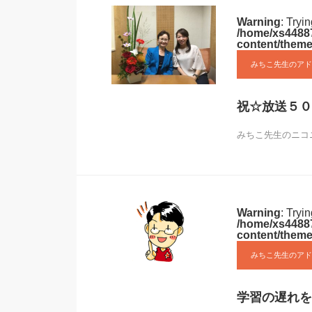
Warning
: Tryi
/home/xs44887
content/theme
みちこ先生のアド
祝☆放送５０
みちこ先生のニコ
Warning
: Tryi
/home/xs44887
content/theme
みちこ先生のアド
学習の遅れを