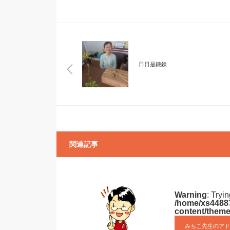
ヤ
ー
日日是鍛錬
関連記事
Warning
: Tryi
/home/xs44887
content/theme
みちこ先生のアド