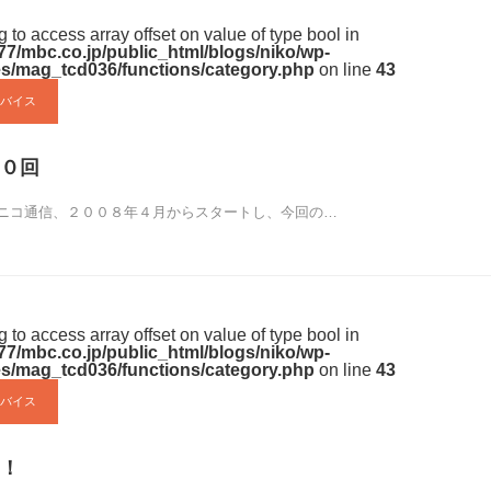
ng to access array offset on value of type bool in
7/mbc.co.jp/public_html/blogs/niko/wp-
s/mag_tcd036/functions/category.php
on line
43
バイス
０回
ニコ通信、２００８年４月からスタートし、今回の…
ng to access array offset on value of type bool in
7/mbc.co.jp/public_html/blogs/niko/wp-
s/mag_tcd036/functions/category.php
on line
43
バイス
！