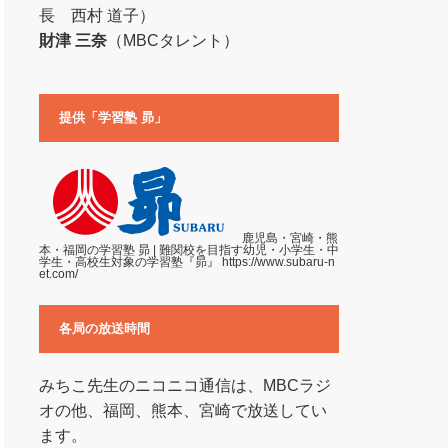
長 西村 道子）
財津 三奈
（MBCタレント）
提供「学習塾 昴」
鹿児島・宮崎・熊
本・福岡の学習塾 昴 | 難関校を目指す幼児・小学生・中
学生・高校生対象の学習塾『昴』
https://www.subaru-n
et.com/
各局の放送時間
みちこ先生のニコニコ通信は、MBCラジ
オの他、福岡、熊本、宮崎で放送してい
ます。