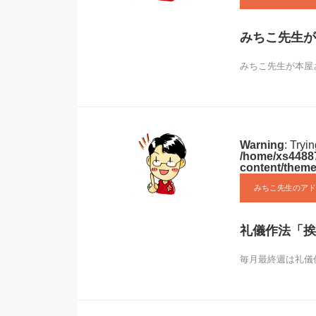
みちこ先生が
みちこ先生が本屋さ
Warning
: Tryi
/home/xs44887
content/theme
みちこ先生のアド
礼儀作法「挨
毎月最終週は礼儀