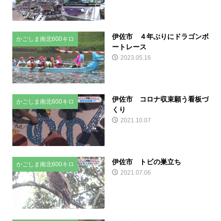
伊佐市 ４年ぶりにドラゴンボ
かごしま南北600キロ
ートレース
2023.05.16
伊佐市 コロナ収束願う看板づ
かごしま南北600キロ
くり
2021.10.07
伊佐市 トビの巣立ち
かごしま南北600キロ
2021.07.06