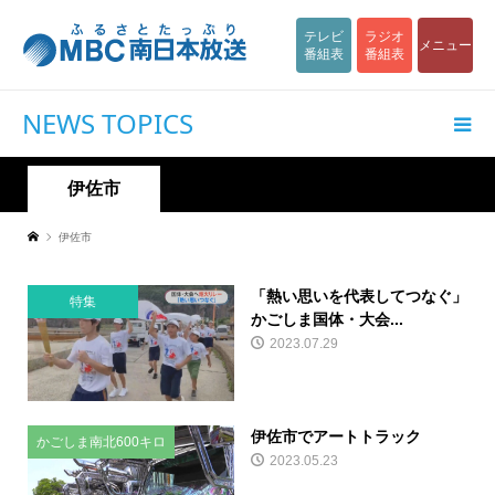
テレビ
ラジオ
メニュー
番組表
番組表
NEWS TOPICS
伊佐市
伊佐市
「熱い思いを代表してつなぐ」
特集
かごしま国体・大会...
2023.07.29
伊佐市でアートトラック
かごしま南北600キロ
2023.05.23