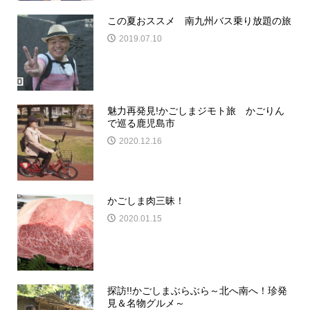
この夏おススメ 南九州バス乗り放題の旅
2019.07.10
魅力再発見!かごしまジモト旅 かごりん
で巡る鹿児島市
2020.12.16
かごしま肉三昧！
2020.01.15
探訪!!かごしまぶらぶら～北へ南へ！珍発
見＆名物グルメ～