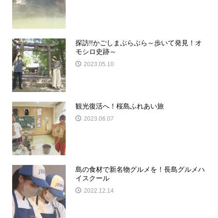
探訪!!かごしまぶらぶら～歩いて発見！オ
モシロ史跡～
2023.05.10
観光復活へ！桜島ふれあい旅
2023.06.07
島の食材で新名物グルメを！長島グルメハ
イスクール
2022.12.14