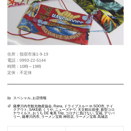
住所：指宿市湊1-9-19
電話：0993-22-5144
時間：10時～19時
定休：不定休
スペシャル
,
お店情報
薩摩川内市観光物産協会
,
Rana
,
ドライブスルー in SOO市
,
テイ
クアウト
,
SAKE処 くうや
,
ニューズナウ
,
天文館出前便
,
新型コロ
ナウイルス
,
おうち DE 奄美 Trip
,
コロナに負けない
,
宝福
,
デリバ
リー
,
薩摩川内市
,
ラーメン宝島 神田店
,
ラーメン宝島 高城店