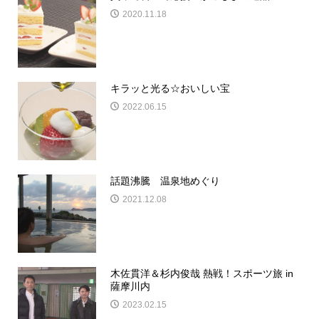
2020.11.18
キラッと光る☆おいしい宝
2022.06.15
話題沸騰 温泉地めぐり
2021.12.08
木佐貫洋＆杉内俊哉 熱戦！スポーツ旅 in
薩摩川内
2023.02.15