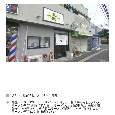
グルメ
,
お店情報
,
ラーメン・麺類
麺屋ベース
,
NOODLE STORE キンボシ
,
一番街中華そば
,
グルメ
,
ラーメン専門 天満（てんま）
,
ラーメン
,
五郎家中央店
,
薩摩和譲
麺 燎（かがりび）
,
横浜家系ラーメン麺家かごイチ
,
麺屋トコロ
,
ラーメン専門はやま
,
麺屋むすび