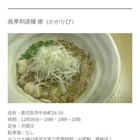
薩摩和譲麺 燎（かがりび）
住所：鹿児島市中央町24-19
時間：11時30分～15時・18時～22時
定休：月曜日
駐車場：なし
※コロナ禍の状況次第で営業時間：が変動 要確認！