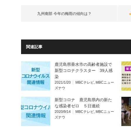
九州南部 今年の梅雨の傾向は？
関連記事
鹿児島県垂水市の高齢者施設で
新型コロナクラスター 39人感
染
2021/1/20
MBCテレビ
,
MBCニュー
ズナウ
新型コロナ 鹿児島県内の新た
な感染者ゼロ ５日連続
2020/9/14
MBCテレビ
,
MBCニュー
ズナウ