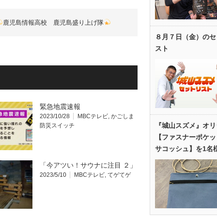
鹿児島情報高校 鹿児島盛り上げ隊
８月７日（金）のセ
スト
緊急地震速報
2023/10/28
MBCテレビ
,
かごしま
『城山スズメ』オリ
防災スイッチ
【ファスナーポケッ
サコッシュ】を1名
「今アツい！サウナに注目 ２」
2023/5/10
MBCテレビ
,
てゲてゲ