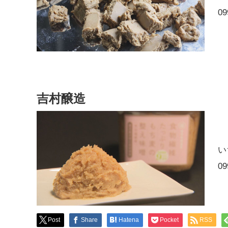
09
吉村醸造
い
09
Post
Share
Hatena
Pocket
RSS