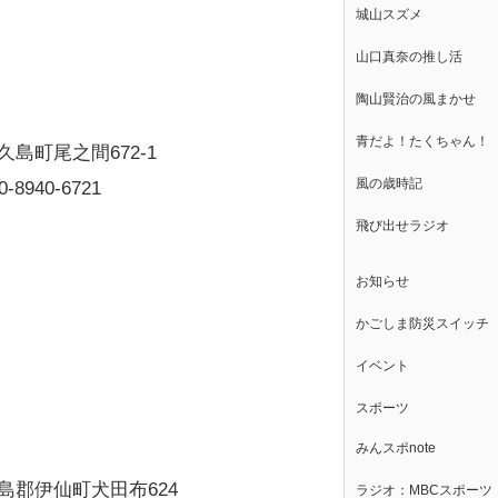
城山スズメ
山口真奈の推し活
陶山賢治の風まかせ
青だよ！たくちゃん！
久島町尾之間672-1
風の歳時記
0-8940-6721
飛び出せラジオ
お知らせ
かごしま防災スイッチ
イベント
スポーツ
みんスポnote
島郡伊仙町犬田布624
ラジオ：MBCスポーツ