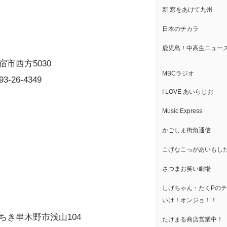
新 窓をあけて九州
日本のチカラ
鹿児島！中高生ニュー
宿市西方5030
MBCラジオ
93-26-4349
I LOVE あいらじお
Music Express
かごしま街角通信
こげなこっがあいもし
さつまお笑い劇場
しげちゃん・たくPの
いけ！オンジョ！！
ちき串木野市浅山104
たけまる商店営業中！