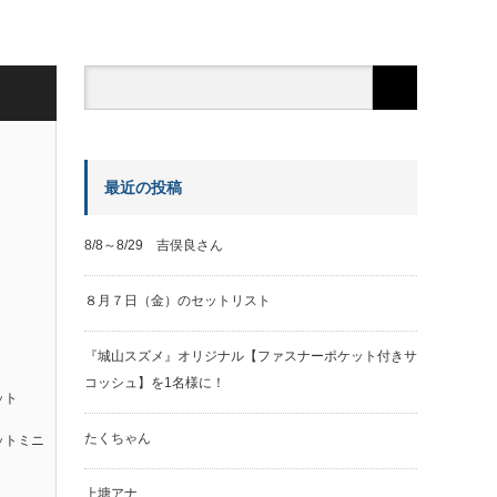
最近の投稿
8/8～8/29 吉俣良さん
８月７日（金）のセットリスト
『城山スズメ』オリジナル【ファスナーポケット付きサ
コッシュ】を1名様に！
ット
たくちゃん
ットミニ
上塘アナ