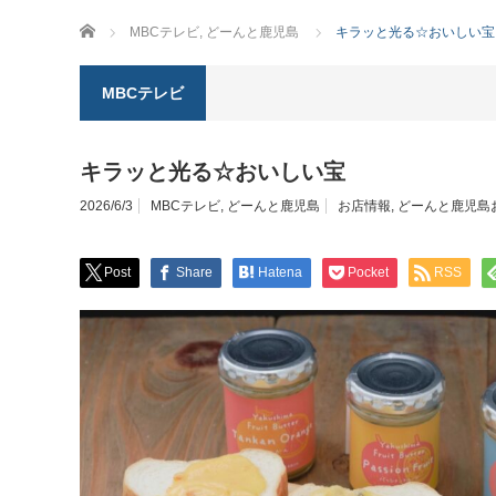
ホーム
MBCテレビ
,
どーんと鹿児島
キラッと光る☆おいしい宝
MBCテレビ
キラッと光る☆おいしい宝
2026/6/3
MBCテレビ
,
どーんと鹿児島
お店情報
,
どーんと鹿児島
Post
Share
Hatena
Pocket
RSS