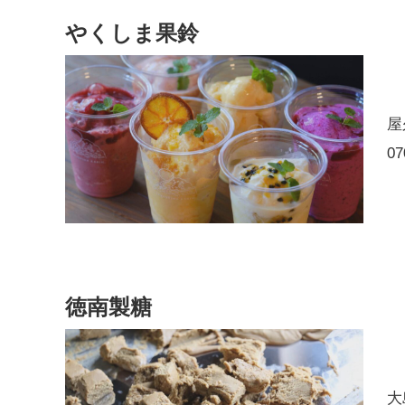
やくしま果鈴
屋
07
徳南製糖
大