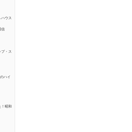
→ハウス
通信
ップ・ス
太のハイ
た！昭和