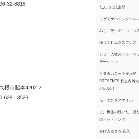
96-32-8818
たんぽぽ倶楽部
てゲてゲハイスクール
みちこ先生のニコニコ
ゆうぐれエクスプレス
ジミー入枝のドゥーワ
テーション
トヨタカローラ鹿児島
PRESENTS 竹之内雄
久根市脇本4202-2
パレGo！
0-6291-3529
モーニングスマイル
古川廣生の聴いた！見
のヒットソング
喜び入るまち 喜入