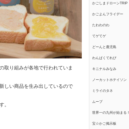
かごしまドローンTRIP
かごよんフライデー
たわわのわ
てゲてゲ
どーんと鹿児島
わんぱくてれび
の取り組みが各地で行われていま
キニナルみなみ
ノーカットホテイソン
新しい商品を生み出しているので
ミライのタネ
ムーブ
す。
世界一の九州が始まる
宝☆かご掲示板