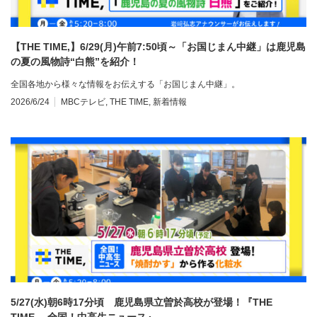
【THE TIME,】6/29(月)午前7:50頃～「お国じまん中継」は鹿児島
の夏の風物詩“白熊”を紹介！
全国各地から様々な情報をお伝えする「お国じまん中継」。
2026/6/24
MBCテレビ
,
THE TIME
,
新着情報
5/27(水)朝6時17分頃 鹿児島県立曽於高校が登場！『THE
TIME, 全国！中高生ニュース』