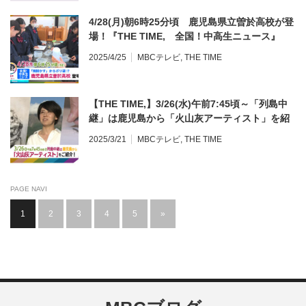
4/28(月)朝6時25分頃 鹿児島県立曽於高校が登
場！『THE TIME, 全国！中高生ニュース』
2025/4/25
MBCテレビ
,
THE TIME
【THE TIME,】3/26(水)午前7:45頃～「列島中
継」は鹿児島から「火山灰アーティスト」を紹
介！
2025/3/21
MBCテレビ
,
THE TIME
PAGE NAVI
1
2
3
4
5
»