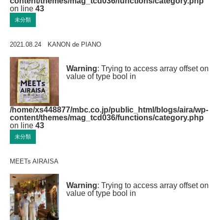
content/themes/mag_tcd036/functions/category.php
on line
43
未分類
2021.08.24 KANON de PIANO
Warning
: Trying to access array offset on
value of type bool in
/home/xs448877/mbc.co.jp/public_html/blogs/aira/wp-
content/themes/mag_tcd036/functions/category.php
on line
43
未分類
MEETs AIRAISA
Warning
: Trying to access array offset on
value of type bool in