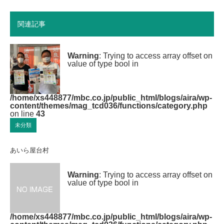
関連記事
Warning
: Trying to access array offset on
value of type bool in
/home/xs448877/mbc.co.jp/public_html/blogs/aira/wp-
content/themes/mag_tcd036/functions/category.php
on line
43
未分類
あいら屋台村
Warning
: Trying to access array offset on
value of type bool in
/home/xs448877/mbc.co.jp/public_html/blogs/aira/wp-