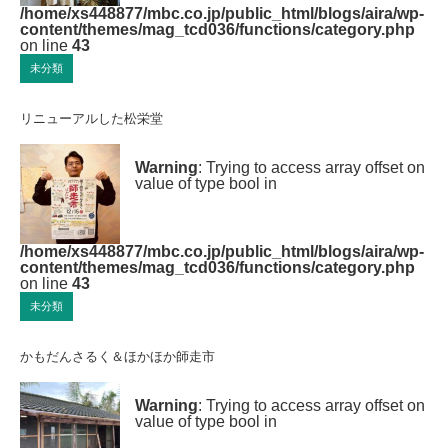
/home/xs448877/mbc.co.jp/public_html/blogs/aira/wp-
content/themes/mag_tcd036/functions/category.php
on line
43
未分類
リニューアルした松栄堂
Warning
: Trying to access array offset on
value of type bool in
/home/xs448877/mbc.co.jp/public_html/blogs/aira/wp-
content/themes/mag_tcd036/functions/category.php
on line
43
未分類
かもだんさるく＆ほかほか師走市
Warning
: Trying to access array offset on
value of type bool in