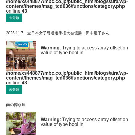
/home/xs448877/mbc.co.jp/public_html/blogs/aira/wp-
content/themes/mag_tcd036/functions/category.php
on line
43
未分類
2023.11.7 全日本女子弓道選手権大会優勝 田中慶子さん
Warning
: Trying to access array offset on
value of type bool in
/home/xs448877/mbc.co.jp/public_html/blogs/aira/wp-
content/themes/mag_tcd036/functions/category.php
on line
43
未分類
肉の徳永屋
Warning
: Trying to access array offset on
value of type bool in