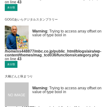
on line
43
未分類
GOGOあいらデジタルスタンプラリー
Warning
: Trying to access array offset on
value of type bool in
/home/xs448877/mbc.co.jp/public_html/blogs/aira/wp-
content/themes/mag_tcd036/functions/category.php
on line
43
未分類
大楠どんと秋まつり
Warning
: Trying to access array offset on
value of type bool in