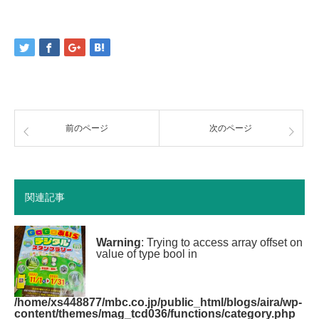
前のページ
次のページ
関連記事
Warning
: Trying to access array offset on
value of type bool in
/home/xs448877/mbc.co.jp/public_html/blogs/aira/wp-
content/themes/mag_tcd036/functions/category.php