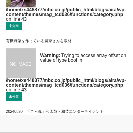
/home/xs448877/mbc.co.jp/public_html/blogs/aira/wp-
content/themes/mag_tcd036/functions/category.php
on line
43
未分類
有機野菜を作っている農家さんを取材
Warning
: Trying to access array offset on
value of type bool in
/home/xs448877/mbc.co.jp/public_html/blogs/aira/wp-
content/themes/mag_tcd036/functions/category.php
on line
43
未分類
20240820 「ごっ魂」和太鼓・和芸エンターテイメント