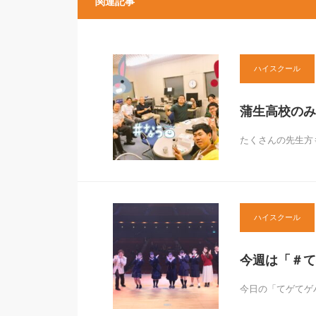
関連記事
ハイスクール
蒲生高校のみ
たくさんの先生方も
ハイスクール
今週は「＃て
今日の「てゲてゲ