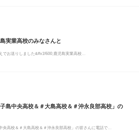
島実業高校のみなさんと
でお送りしました&#x1f600;鹿児島実業高校…
子島中央高校＆＃大島高校＆＃沖永良部高校」の
中央高校＆＃大島高校＆＃沖永良部高校」の皆さんに電話で…