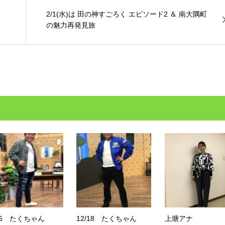
2/1(水)は 田の神すごろく エピソード2 ＆ 南大隅町
の魅力再発見旅
26 たくちゃん
12/18 たくちゃん
上塘アナ