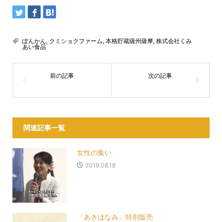
ぽんかん
,
クミショクファーム
,
本格貯蔵薩州薩摩
,
株式会社くみ
あい食品
関連記事一覧
女性の集い
2019.08.18
「あきほなみ」特別販売