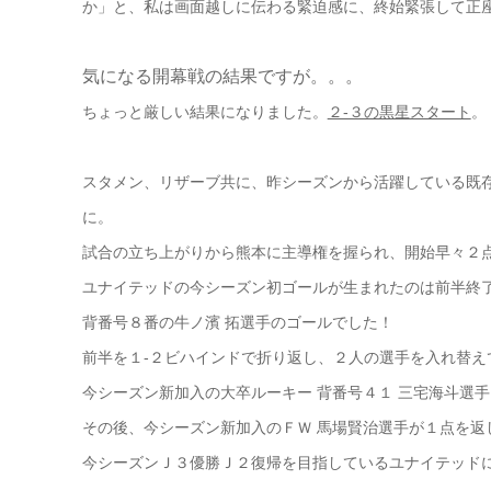
か」
と、私は画面越しに伝わる緊迫感に、終始緊張して正座
気になる開幕戦の結果ですが。。。
ちょっと厳しい結果になりました。
２-３の黒星スタート
。
スタメン、リザーブ共に、昨シーズンから活躍している既
に。
試合の立ち上がりから熊本に主導権を握られ、開始早々２
ユナイテッドの今シーズン初ゴールが生まれたのは前半終
背番号８番の牛ノ濱 拓選手のゴールでした！
前半を１-２ビハインドで折り返し、２人の選手を入れ替え
今シーズン新加入の大卒ルーキー 背番号４１ 三宅海斗選
その後、今シーズン新加入のＦＷ 馬場賢治選手が１点を返
今シーズンＪ３優勝Ｊ２復帰を目指しているユナイテッドに