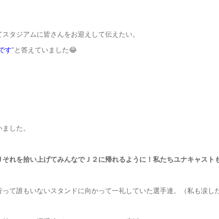
てスタジアムに皆さんをお迎えして伝えたい。
です
”と答えていました😂
いました。
りそれを拾い上げてみんなでＪ２に帰れるように！私たちユナキャスト
行って誰もいないスタンドに向かって一礼していた選手達。（私も涙した
）