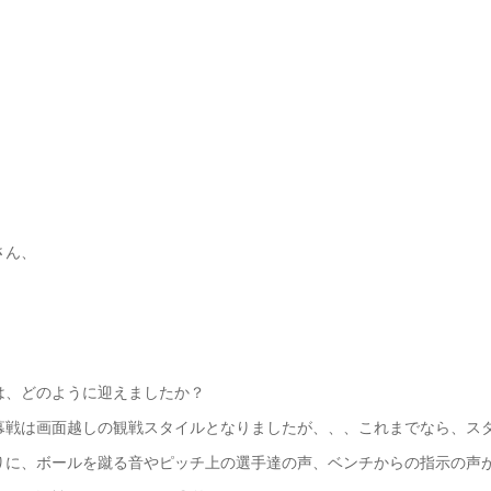
さん、
！
は、
どのように迎えましたか？
幕戦は画面越しの観戦スタイルとなりましたが、、、これまでなら、ス
りに、ボールを蹴る音やピッチ上の選手達の声、ベンチからの指示の声