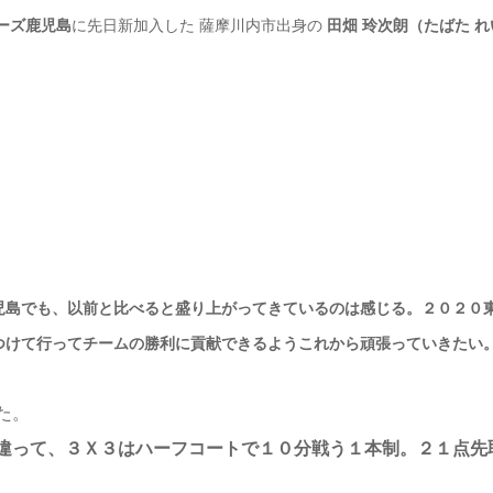
ーズ鹿児島
に先日新加入した 薩摩川内市出身の
田畑 玲次朗（たばた 
児島でも、以前と比べると盛り上がってきているのは感じる。２０２０
つけて行ってチームの勝利に貢献できるようこれから頑張っていきたい
た。
違って、３Ｘ３はハーフコートで１０分戦う１本制。２１点先