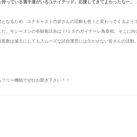
を持っている選手達がいるユナイテッド。応援してきてよかったなー。
営となるため、ユナキャストの皆さんの活動も色々と変わってくるよう
した。今シーズンの有観客試合は７/１５のガイナーレ鳥取戦。そこに向
観客数は減るにしてもスムーズな試合運営には欠かせない皆さんの活動
ムフリー機能でぜひお聞き下さい＾＾