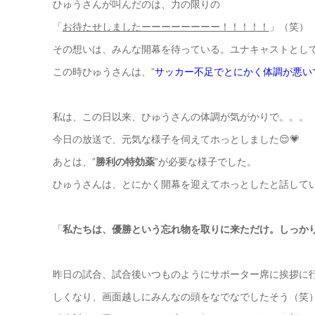
ひゅうさんが叫んだのは、力の限りの
「
お待たせしましたーーーーーーーー！！！！！
」（笑）
その想いは、みんな開幕を待っている。ユナキャストとし
この時ひゅうさんは、”
サッカー不足でとにかく体調が悪い
私は、この日以来、ひゅうさんの体調が気がかりで。。。
今日の放送で、元気な様子を伺えてホっとしました😌💗
あとは、”
勝利の特効薬
”が必要な様子でした。
ひゅうさんは、とにかく開幕を迎えてホっとしたと話して
「
私たちは、優勝という忘れ物を取りに来ただけ。しっか
昨日の試合、試合後いつものようにサポーター席に挨拶に
しくなり、画面越しにみんなの頭をなでなでしたそう（笑