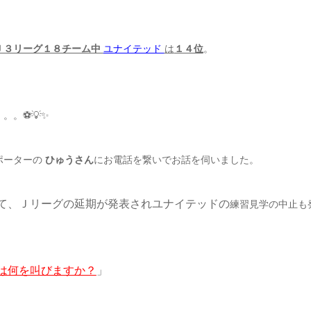
Ｊ３リーグ１８チーム中
ユナイテッド
は
１４位
。
。。⚽💡✨
ポーターの
ひゅうさん
にお電話を繋いでお話を伺いました。
て、Ｊリーグの延期が発表されユナイテッドの
練習見学の中止も
は何を叫びますか？
」