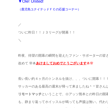
▼Ole! United!
（鹿児島ユナイテッドＦＣの応援コーナー）
／
ついに昨日！！Ｊ３リーグが開幕！！
＼
昨夜、待望の開幕の瞬間を迎えたファン・サポーターの皆
改めて 🌸🎍
あけましておめでとうございます
🎍🌸
長い長い約４ヶ月のトンネルを抜け、、、ついに開幕！！
サッカーのある最高の週末が帰って来ましたね＾＾皆さん
リモートマッチ
ということで、ロアッソ熊本との昨日の開
も、静まり返ってホイッスルが鳴っても声援は無い。代わ