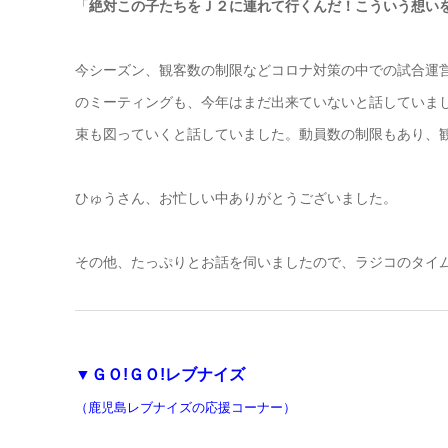
「
絶対この子たちをＪ２に連れて行くんだ！こういう想い
今シーズン、観客数の制限などコロナ対策の中での試合運
のミーティングも、今年はまだ出来ていないと話していま
束も図っていくと話していました。動員数の制限もあり、
ひゅうさん、お忙しい中ありがとうございました。
その他、たっぷりとお話を伺いましたので、ラジコのタイ
▼ＧＯ!ＧＯ!レブナイズ
（鹿児島レブナイズの応援コーナー）