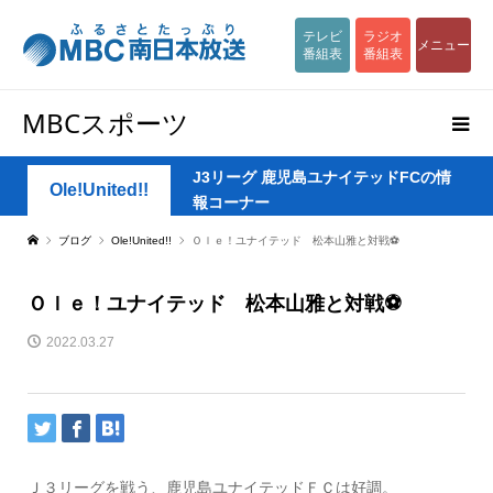
テレビ
ラジオ
メニュー
番組表
番組表
MBCスポーツ
J3リーグ 鹿児島ユナイテッドFCの情
Ole!United!!
報コーナー
ブログ
Ole!United!!
Ｏｌｅ！ユナイテッド 松本山雅と対戦⚽
Ｏｌｅ！ユナイテッド 松本山雅と対戦⚽
2022.03.27
Ｊ３リーグを戦う、鹿児島ユナイテッドＦＣは好調。