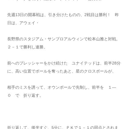
先週13日の開幕戦は、引き分けたものの、2戦目は勝利！ 昨
日は、アウェイ・
長野県のスタジアム・サンプロアルウィンで松本山雅と対戦。
２－１で勝利し連勝。
前へのプレッシャーをかけ続けた ユナイテッドは、前半28分
に、高い位置でボールを奪ったあと、星のクロスボールが、
相手のミスを誘って、オウンボールで先制し、前半を １―
０ で 折り返す。
折り返して、後半すぐ、5分に、ＰＫで１－１の同点とされま