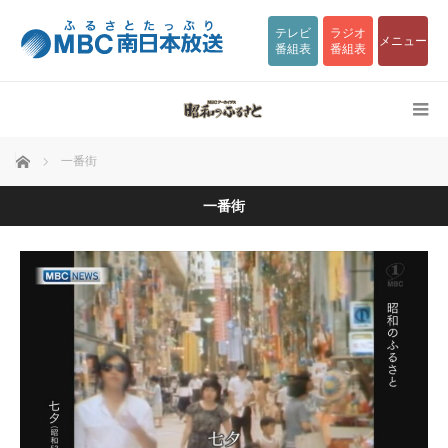
テレビ
ラジオ
メニュー
番組表
番組表
ホーム
一番街
一番街