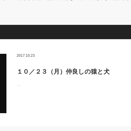
2017.10.23
１０／２３（月）仲良しの猿と犬
…