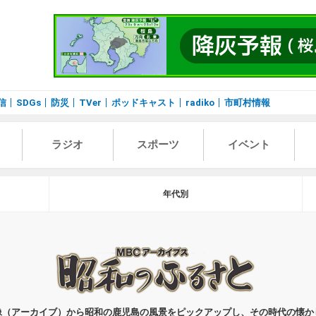
信
SDGs
防災
TVer
ポッドキャスト
radiko
市町村情報
ラジオ
スポーツ
イベント
年代別
像（アーカイブ）から昭和の鹿児島の風景をピックアップし、その時代の懐か