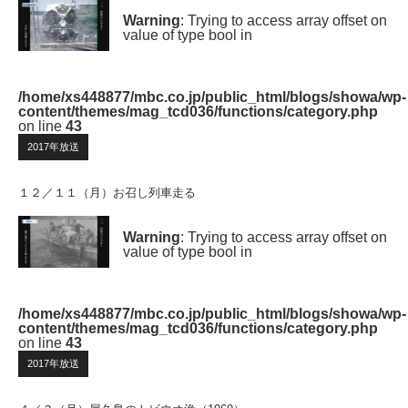
Warning
: Trying to access array offset on
value of type bool in
/home/xs448877/mbc.co.jp/public_html/blogs/showa/wp-
content/themes/mag_tcd036/functions/category.php
on line
43
2017年放送
１２／１１（月）お召し列車走る
Warning
: Trying to access array offset on
value of type bool in
/home/xs448877/mbc.co.jp/public_html/blogs/showa/wp-
content/themes/mag_tcd036/functions/category.php
on line
43
2017年放送