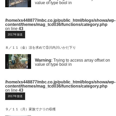
value of type bool in
/home/xs448877/mbc.co.jp/public_html/blogs/showa/wp-
content/themes/mag_tcd036/functions/category.php
on line
43
2017年放送
８／１１（金）涼を求めて⑤川内川いかだ下り
Warning
: Trying to access array offset on
value of type bool in
/home/xs448877/mbc.co.jp/public_html/blogs/showa/wp-
content/themes/mag_tcd036/functions/category.php
on line
43
2017年放送
９／１１（月）家族でクリの収穫