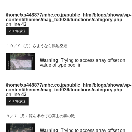
/home/xs448877/mbc.co.jp/public_html/blogs/showa/wp-
content/themes/mag_tcd036/functions/category.php
on line
43
2017年放送
１０／９（月）さようなら鴨池空港
Warning
: Trying to access array offset on
value of type bool in
/home/xs448877/mbc.co.jp/public_html/blogs/showa/wp-
content/themes/mag_tcd036/functions/category.php
on line
43
2017年放送
８／７（月）涼を求めて①高山の轟の滝
Warning
: Trying to access array offset on