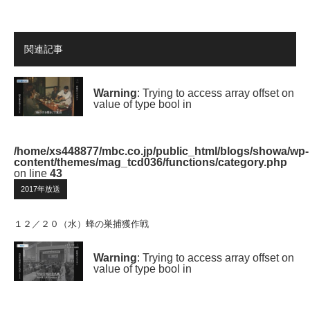
関連記事
Warning
: Trying to access array offset on
value of type bool in
/home/xs448877/mbc.co.jp/public_html/blogs/showa/wp-
content/themes/mag_tcd036/functions/category.php
on line
43
2017年放送
１２／２０（水）蜂の巣捕獲作戦
Warning
: Trying to access array offset on
value of type bool in