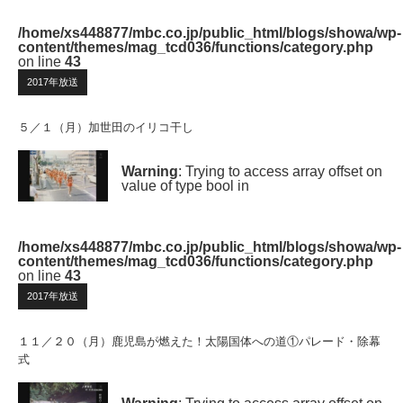
/home/xs448877/mbc.co.jp/public_html/blogs/showa/wp-
content/themes/mag_tcd036/functions/category.php
on line
43
2017年放送
５／１（月）加世田のイリコ干し
Warning
: Trying to access array offset on
value of type bool in
/home/xs448877/mbc.co.jp/public_html/blogs/showa/wp-
content/themes/mag_tcd036/functions/category.php
on line
43
2017年放送
１１／２０（月）鹿児島が燃えた！太陽国体への道①パレード・除幕
式