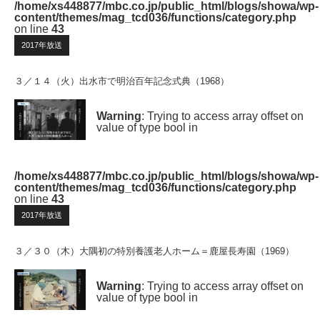
/home/xs448877/mbc.co.jp/public_html/blogs/showa/wp-
content/themes/mag_tcd036/functions/category.php
on line
43
2017年放送
３／１４（火）出水市で明治百年記念式典（1968）
Warning
: Trying to access array offset on
value of type bool in
/home/xs448877/mbc.co.jp/public_html/blogs/showa/wp-
content/themes/mag_tcd036/functions/category.php
on line
43
2017年放送
３／３０（木）大隅初の特別養護老人ホーム＝鹿屋長寿園（1969）
Warning
: Trying to access array offset on
value of type bool in