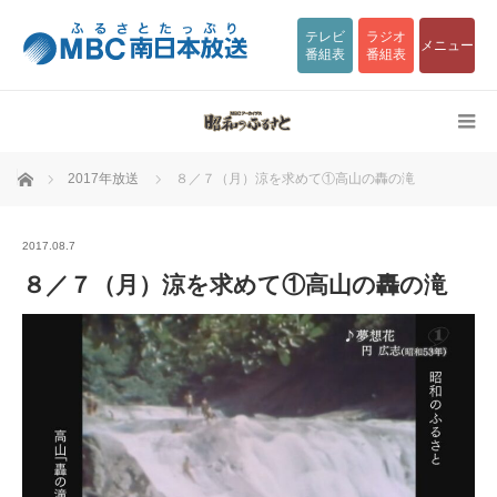
テレビ
ラジオ
メニュー
番組表
番組表
ホーム
2017年放送
８／７（月）涼を求めて①高山の轟の滝
2017.08.7
８／７（月）涼を求めて①高山の轟の滝