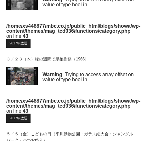
value of type bool in
/home/xs448877/mbc.co.jp/public_html/blogs/showa/wp-
content/themes/mag_tcd036/functions/category.php
on line
43
2017年放送
３／２３（木）緑の週間で県植樹祭（1966）
Warning
: Trying to access array offset on
value of type bool in
/home/xs448877/mbc.co.jp/public_html/blogs/showa/wp-
content/themes/mag_tcd036/functions/category.php
on line
43
2017年放送
５／５（金）こどもの日（平川動物公園・ガラス絵大会・ジャングル
パーク・かつお祭り）