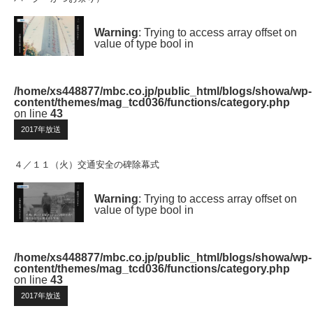
Warning
: Trying to access array offset on
value of type bool in
/home/xs448877/mbc.co.jp/public_html/blogs/showa/wp-
content/themes/mag_tcd036/functions/category.php
on line
43
2017年放送
４／１１（火）交通安全の碑除幕式
Warning
: Trying to access array offset on
value of type bool in
/home/xs448877/mbc.co.jp/public_html/blogs/showa/wp-
content/themes/mag_tcd036/functions/category.php
on line
43
2017年放送