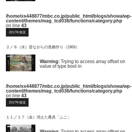
/home/xs448877/mbc.co.jp/public_html/blogs/showa/wp-
content/themes/mag_tcd036/functions/category.php
on line
43
2017年放送
２／８（水）昔ながらの黒糖作り（1969）
Warning
: Trying to access array offset on
value of type bool in
/home/xs448877/mbc.co.jp/public_html/blogs/showa/wp-
content/themes/mag_tcd036/functions/category.php
on line
43
2017年放送
１１／１７（金）消えた農具「ふご」
Warning
: Trying to access array offset on