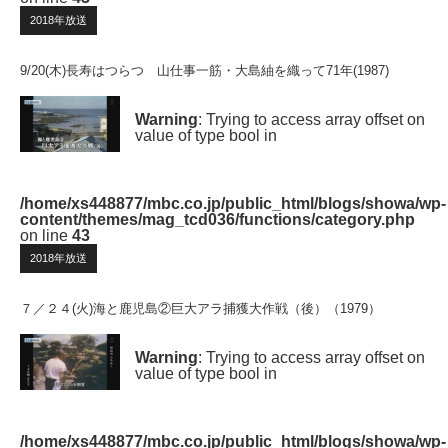
2018年放送
9/20(木)長寿はつらつ 山仕事一筋・大島紬を織って71年(1987)
Warning
: Trying to access array offset on
value of type bool in
/home/xs448877/mbc.co.jp/public_html/blogs/showa/wp-
content/themes/mag_tcd036/functions/category.php
on line
43
2018年放送
７／２４(火)海と鹿児島②巨大アラ捕獲大作戦（後）（1979）
Warning
: Trying to access array offset on
value of type bool in
/home/xs448877/mbc.co.jp/public_html/blogs/showa/wp-