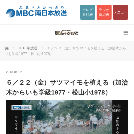
テレビ
ラジオ
メニュー
番組表
番組表
ホーム
2018年放送
６／２２（金）サツマイモを植える（加治木から
いも学級1977・松山小1978）
2018.06.22
６／２２（金）サツマイモを植える（加治
木からいも学級1977・松山小1978）