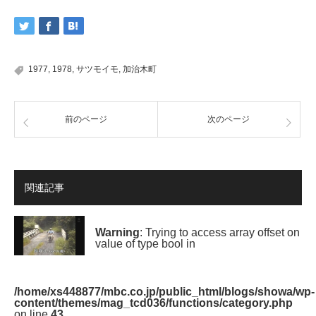
1977
,
1978
,
サツモイモ
,
加治木町
前のページ
次のページ
関連記事
Warning
: Trying to access array offset on
value of type bool in
/home/xs448877/mbc.co.jp/public_html/blogs/showa/wp-
content/themes/mag_tcd036/functions/category.php
on line
43