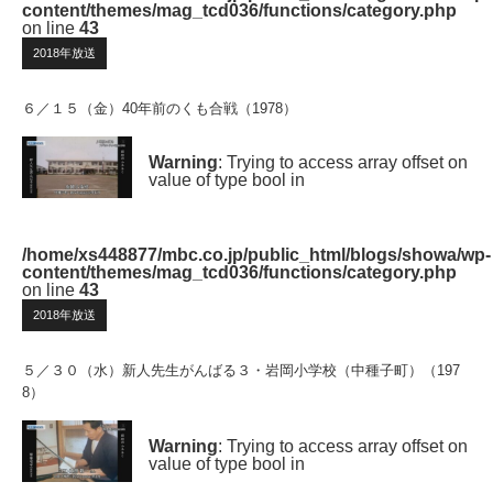
content/themes/mag_tcd036/functions/category.php
on line
43
2018年放送
６／１５（金）40年前のくも合戦（1978）
Warning
: Trying to access array offset on
value of type bool in
/home/xs448877/mbc.co.jp/public_html/blogs/showa/wp-
content/themes/mag_tcd036/functions/category.php
on line
43
2018年放送
５／３０（水）新人先生がんばる３・岩岡小学校（中種子町）（197
8）
Warning
: Trying to access array offset on
value of type bool in