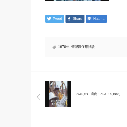
Tweet
Share
Hatena
1978年
,
管理職任用試験
8/31(金) 鹿商・ベスト4(1986)