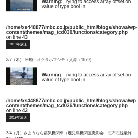
Warning
: Trying to access array offset on
value of type bool in
/home/xs448877/mbc.co.jp/public_html/blogs/showa/wp-
content/themes/mag_tcd036/functions/category.php
on line
43
2019年放送
3/7（木） 米艦・オクラホマシティ入港（1979）
Warning
: Trying to access array offset on
value of type bool in
/home/xs448877/mbc.co.jp/public_html/blogs/showa/wp-
content/themes/mag_tcd036/functions/category.php
on line
43
2019年放送
3/4（月）さようなら蒸気機関車（鹿児島機関区撮影会・志布志線最終