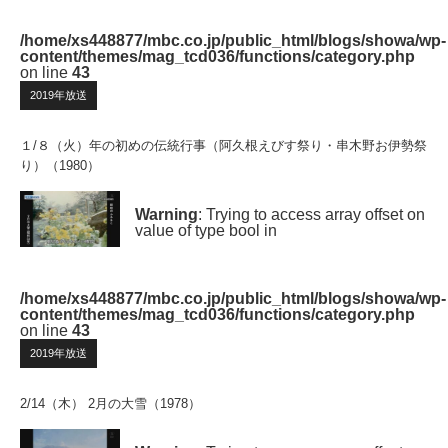
/home/xs448877/mbc.co.jp/public_html/blogs/showa/wp-
content/themes/mag_tcd036/functions/category.php
on line
43
2019年放送
１/８（火）年の初めの伝統行事（阿久根えびす祭り・串木野お伊勢祭
り）（1980）
Warning
: Trying to access array offset on
value of type bool in
/home/xs448877/mbc.co.jp/public_html/blogs/showa/wp-
content/themes/mag_tcd036/functions/category.php
on line
43
2019年放送
2/14（木） 2月の大雪（1978）