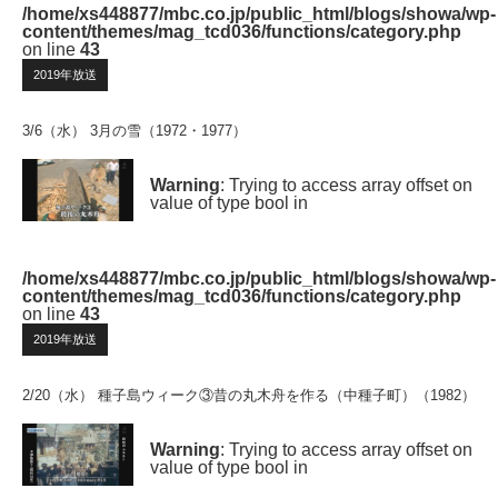
/home/xs448877/mbc.co.jp/public_html/blogs/showa/wp-
content/themes/mag_tcd036/functions/category.php
on line
43
2019年放送
3/6（水） 3月の雪（1972・1977）
Warning
: Trying to access array offset on
value of type bool in
/home/xs448877/mbc.co.jp/public_html/blogs/showa/wp-
content/themes/mag_tcd036/functions/category.php
on line
43
2019年放送
2/20（水） 種子島ウィーク③昔の丸木舟を作る（中種子町）（1982）
Warning
: Trying to access array offset on
value of type bool in