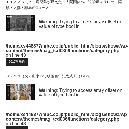
１１／２３（木）鹿児島が燃えた！太陽国体への道④炬火リレー 薩
摩・大隅・離島の3コース
Warning
: Trying to access array offset on
value of type bool in
/home/xs448877/mbc.co.jp/public_html/blogs/showa/wp-
content/themes/mag_tcd036/functions/category.php
on line
43
2017年放送
３／１４（火）出水市で明治百年記念式典（1968）
Warning
: Trying to access array offset on
value of type bool in
/home/xs448877/mbc.co.jp/public_html/blogs/showa/wp-
content/themes/mag_tcd036/functions/category.php
on line
43