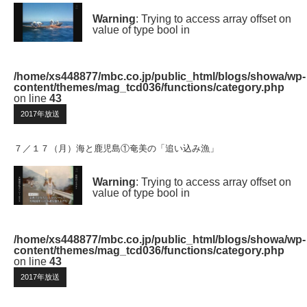
Warning
: Trying to access array offset on
value of type bool in
/home/xs448877/mbc.co.jp/public_html/blogs/showa/wp-
content/themes/mag_tcd036/functions/category.php
on line
43
2017年放送
７／１７（月）海と鹿児島①奄美の「追い込み漁」
Warning
: Trying to access array offset on
value of type bool in
/home/xs448877/mbc.co.jp/public_html/blogs/showa/wp-
content/themes/mag_tcd036/functions/category.php
on line
43
2017年放送