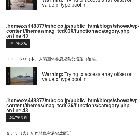
value of type bool in
/home/xs448877/mbc.co.jp/public_html/blogs/showa/wp-
content/themes/mag_tcd036/functions/category.php
on line
43
2017年放送
１１／３０（木）太陽国体④鹿児島勢活躍（後編）
Warning
: Trying to access array offset on
value of type bool in
/home/xs448877/mbc.co.jp/public_html/blogs/showa/wp-
content/themes/mag_tcd036/functions/category.php
on line
43
2017年放送
９／５（火）新鹿児島空港完成間近