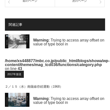
前のページ
次のページ
関連記事
Warning
: Trying to access array offset on
value of type bool in
/home/xs448877/mbc.co.jp/public_html/blogs/showa/wp-
content/themes/mag_tcd036/functions/category.php
on line
43
2017年放送
２／１５（水）南薩線存続運動（1968）
Warning
: Trying to access array offset on
value of type bool in