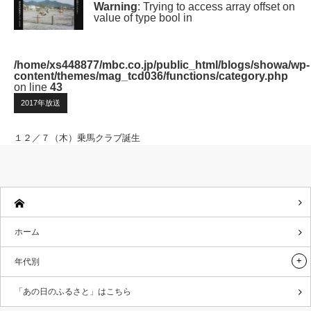
Warning
: Trying to access array offset on
value of type bool in
/home/xs448877/mbc.co.jp/public_html/blogs/showa/wp-
content/themes/mag_tcd036/functions/category.php
on line
43
2017年放送
１２／７（木）乗馬クラブ誕生
ホーム
年代別
「あの日のふるさと」はこちら