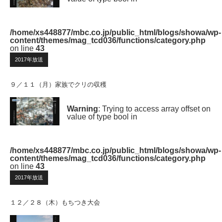
/home/xs448877/mbc.co.jp/public_html/blogs/showa/wp-
content/themes/mag_tcd036/functions/category.php
on line
43
2017年放送
９／１１（月）家族でクリの収穫
Warning
: Trying to access array offset on
value of type bool in
/home/xs448877/mbc.co.jp/public_html/blogs/showa/wp-
content/themes/mag_tcd036/functions/category.php
on line
43
2017年放送
１２／２８（木）もちつき大会