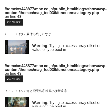
/home/xs448877/mbc.co.jp/public_html/blogs/showa/wp-
content/themes/mag_tcd036/functions/category.php
on line
43
2017年放送
８／３０（水）夏休み残りわずか
Warning
: Trying to access array offset on
value of type bool in
/home/xs448877/mbc.co.jp/public_html/blogs/showa/wp-
content/themes/mag_tcd036/functions/category.php
on line
43
2017年放送
７／２０（木）海と鹿児島④松原小横断遠泳
Warning
: Trying to access array offset on
value of type bool in