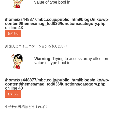
value of type bool in
/home/xs448877/mbc.co.jp/public_html/blogs/niko/wp-
content/themes/mag_tcd036/functions/category.php
on line
43
お知らせ
外国人とコミュニケーションを取りたい！
Warning
: Trying to access array offset on
value of type bool in
/home/xs448877/mbc.co.jp/public_html/blogs/niko/wp-
content/themes/mag_tcd036/functions/category.php
on line
43
お知らせ
中学校の部活はどうすれば？