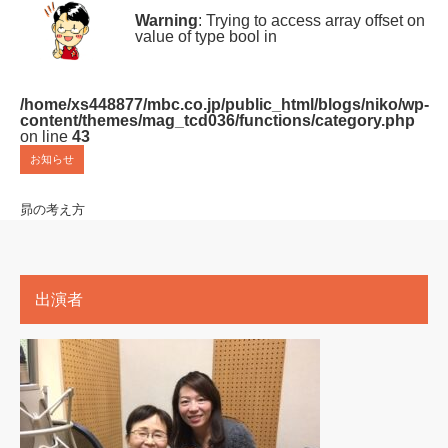
Warning
: Trying to access array offset on
value of type bool in
/home/xs448877/mbc.co.jp/public_html/blogs/niko/wp-
content/themes/mag_tcd036/functions/category.php
on line
43
お知らせ
昴の考え方
出演者