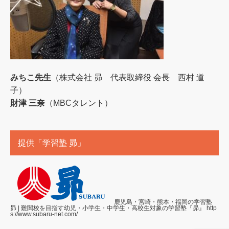
みちこ先生
（株式会社 昴 代表取締役 会長 西村 道
子）
財津 三奈
（MBCタレント）
提供「学習塾 昴」
鹿児島・宮崎・熊本・福岡の学習塾
昴 | 難関校を目指す幼児・小学生・中学生・高校生対象の学習塾『昴』
http
s://www.subaru-net.com/