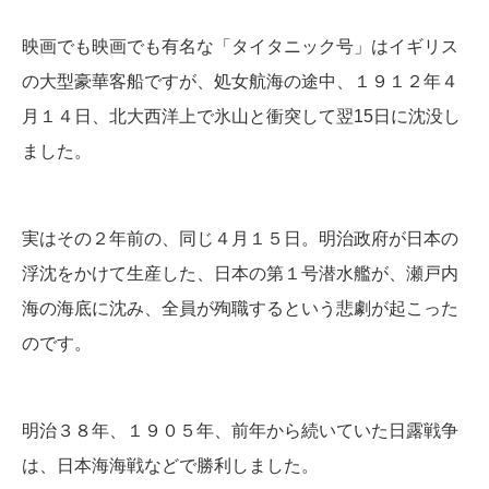
映画でも映画でも有名な「タイタニック号」はイギリス
の大型豪華客船ですが、処女航海の途中、１９１２年４
月１４日、北大西洋上で氷山と衝突して翌15日に沈没し
ました。
実はその２年前の、同じ４月１５日。明治政府が日本の
浮沈をかけて生産した、日本の第１号潜水艦が、瀬戸内
海の海底に沈み、全員が殉職するという悲劇が起こった
のです。
明治３８年、１９０５年、前年から続いていた日露戦争
は、日本海海戦などで勝利しました。