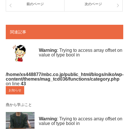
前のページ
次のページ
関連記事
Warning
: Trying to access array offset on
value of type bool in
/home/xs448877/mbc.co.jp/public_html/blogs/niko/wp-
content/themes/mag_tcd036/functions/category.php
on line
43
お知らせ
燕から学ぶこと
Warning
: Trying to access array offset on
value of type bool in