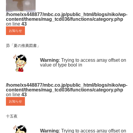
/home/xs448877/mbc.co.jp/public_html/blogs/niko/wp-
content/themes/mag_tcd036/functions/category.php
on line
43
お知らせ
昴「夏の推薦図書」
Warning
: Trying to access array offset on
value of type bool in
/home/xs448877/mbc.co.jp/public_html/blogs/niko/wp-
content/themes/mag_tcd036/functions/category.php
on line
43
お知らせ
十五夜
Warning
: Trying to access array offset on