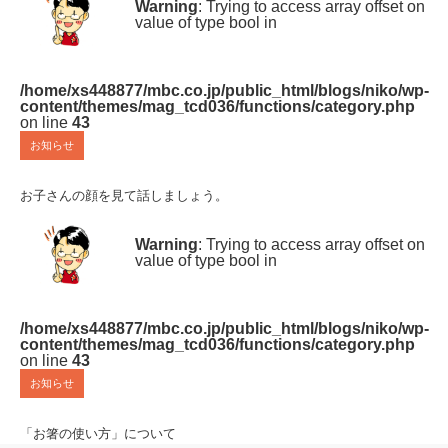
Warning
: Trying to access array offset on
value of type bool in
/home/xs448877/mbc.co.jp/public_html/blogs/niko/wp-
content/themes/mag_tcd036/functions/category.php
on line
43
お知らせ
お子さんの顔を見て話しましょう。
Warning
: Trying to access array offset on
value of type bool in
/home/xs448877/mbc.co.jp/public_html/blogs/niko/wp-
content/themes/mag_tcd036/functions/category.php
on line
43
お知らせ
「お箸の使い方」について