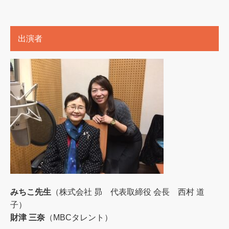
出演者
みちこ先生
（株式会社 昴 代表取締役 会長 西村 道
子）
財津 三奈
（MBCタレント）