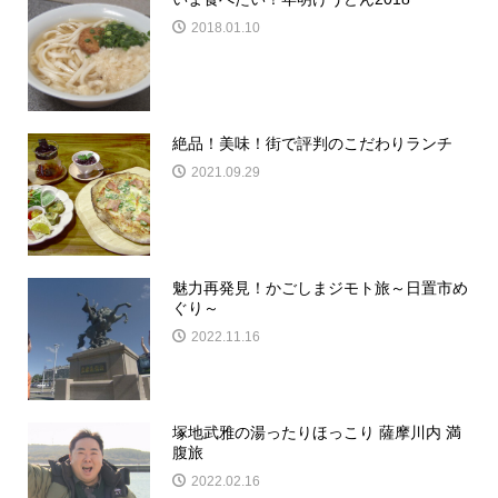
2018.01.10
絶品！美味！街で評判のこだわりランチ
2021.09.29
魅力再発見！かごしまジモト旅～日置市め
ぐり～
2022.11.16
塚地武雅の湯ったりほっこり 薩摩川内 満
腹旅
2022.02.16