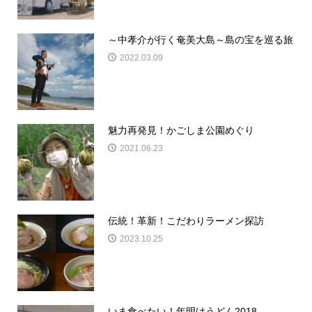
～中孝介が行く奄美大島～島の宝を巡る旅
2022.03.09
魅力再発見！かごしま公園めぐり
2021.06.23
伝統！革新！こだわりラーメン探訪
2023.10.25
いま食べたい！年明けうどん2018