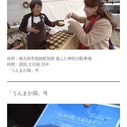
住所：南九州市頴娃町別府 釜ふた神社の駐車場
時間：原則 土日祝 日中
「うんまか鶏」号
「うんまか鶏」号