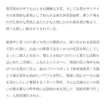
鹿児島弁の中でもひときわ難解な方言。そしてお茶やサツマイ
モの全国的な産地として知られる南九州市頴娃町。東シナ海を
のぞむ雄大な景色とあたたかな人情にひかれ移住者が集まり、
様々な新しい動きがうまれている。
散策中に見つけた焼イモ売りの農家さん、繰り出される頴娃語
で笑いの渦に、山あいの集落では古くからの伝説を歌にしてし
まったご婦人と出会う。畑と人を結びつけたいと新たな活動を
はじめたご夫婦に、ふるさとにＵターン、地域の宝と海外を結
びつける宿のご主人。あのパワースポットで新名物発見！大阪
と２拠点居住を始めたパワフル女性に、過疎に悩むローカル線
を活かしたいと奮闘するＩターン男性。そんな沿線の人々の思
いが積み重なり昨年秋には頴娃の名を冠した「頴娃列車で行こ
う」も特別運行された。