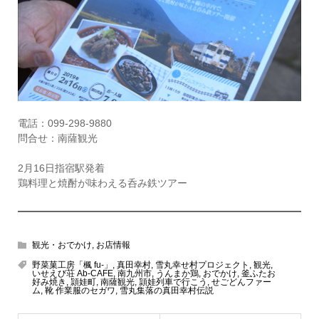
電話：099-298-9880
問合せ：南薩観光
2月16日指宿駅発着
鶏料理と焼酎が味わえる呑み鉄ツアー
観光・おでかけ
,
お店情報
野菜菓工房「楓 fu-」
,
真田幸村
,
雪丸幸せ村プロジェクト
,
観光
,
いせえび荘 Ab-CAFE
,
南九州市
,
うんまか鶏
,
おでかけ
,
釜ふたお
好み焼き
,
頴娃町
,
南薩観光
,
頴娃列車で行こう
,
せごどんファー
ム
,
靴 作業服のセガワ
,
雪丸集落の真田幸村伝説