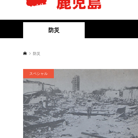
防災
防災
スペシャル