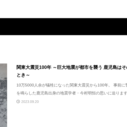
関東大震災100年 ～巨大地震が都市を襲う 鹿児島はそ
とき～
10万5000人余が犠牲になった関東大震災から100年。 事前に
を鳴らした鹿児島出身の地震学者・今村明恒の思いに迫りま
2023.09.20