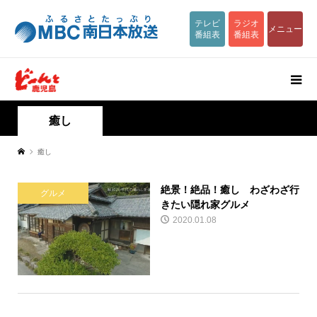
テレビ
ラジオ
メニュー
番組表
番組表
癒し
癒し
絶景！絶品！癒し わざわざ行
グルメ
きたい隠れ家グルメ
2020.01.08