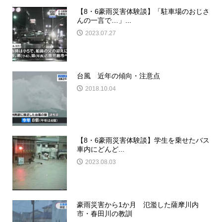
【8・6豪雨災害体験談】「駐車場のおじさ
んの一言で…」...
2023.07.27
台風 近年の傾向・注意点
2018.10.04
【8・6豪雨災害体験談】学生を乗せたバス
車内にどんど...
2023.08.03
豪雨災害から1か月 氾濫した薩摩川内
市・春田川の教訓