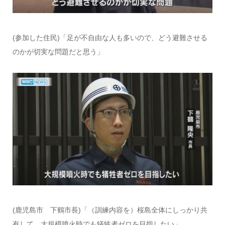
(参加した住民)「足が不自由な人も多いので、どう避難させる
のかが切実な問題だと思う」
(鹿児島市 下鶴市長)「（訓練内容を）桜島全体にしっかり共
有して、大規模噴火時でも犠牲者ゼロを目指したい」