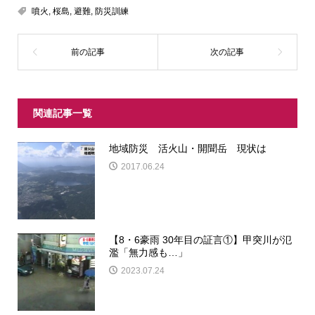
噴火
,
桜島
,
避難
,
防災訓練
関連記事一覧
地域防災 活火山・開聞岳 現状は
2017.06.24
【8・6豪雨 30年目の証言①】甲突川が氾
濫「無力感も…」
2023.07.24