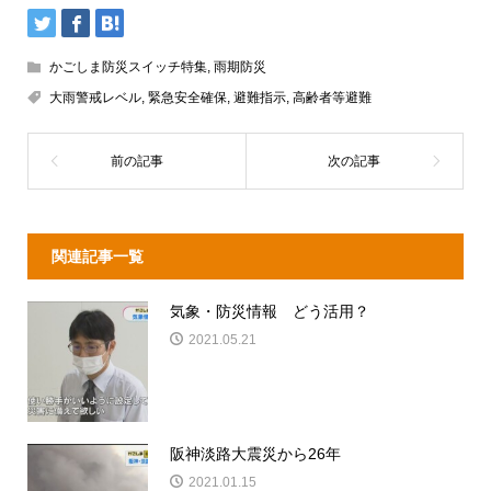
かごしま防災スイッチ特集
,
雨期防災
大雨警戒レベル
,
緊急安全確保
,
避難指示
,
高齢者等避難
関連記事一覧
気象・防災情報 どう活用？
2021.05.21
阪神淡路大震災から26年
2021.01.15