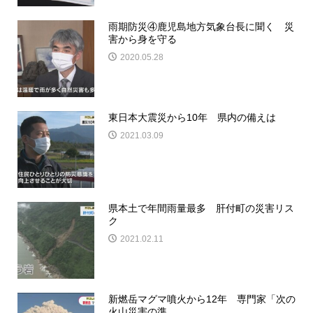
雨期防災④鹿児島地方気象台長に聞く 災
害から身を守る
2020.05.28
東日本大震災から10年 県内の備えは
2021.03.09
県本土で年間雨量最多 肝付町の災害リス
ク
2021.02.11
新燃岳マグマ噴火から12年 専門家「次の
火山災害の準...