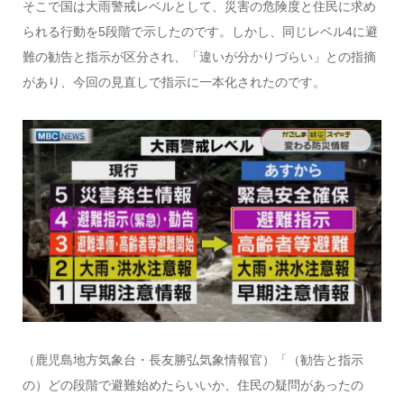
そこで国は大雨警戒レベルとして、災害の危険度と住民に求め
られる行動を5段階で示したのです。しかし、同じレベル4に避
難の勧告と指示が区分され、「違いが分かりづらい」との指摘
があり、今回の見直しで指示に一本化されたのです。
（鹿児島地方気象台・長友勝弘気象情報官）「（勧告と指示
の）どの段階で避難始めたらいいか、住民の疑問があったの