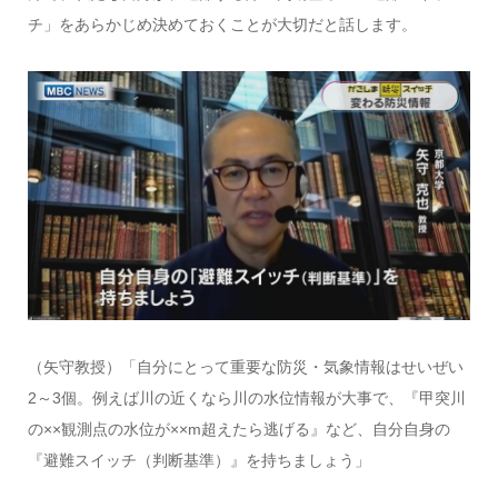
チ」をあらかじめ決めておくことが大切だと話します。
（矢守教授）「自分にとって重要な防災・気象情報はせいぜい
2～3個。例えば川の近くなら川の水位情報が大事で、『甲突川
の××観測点の水位が××m超えたら逃げる』など、自分自身の
『避難スイッチ（判断基準）』を持ちましょう」