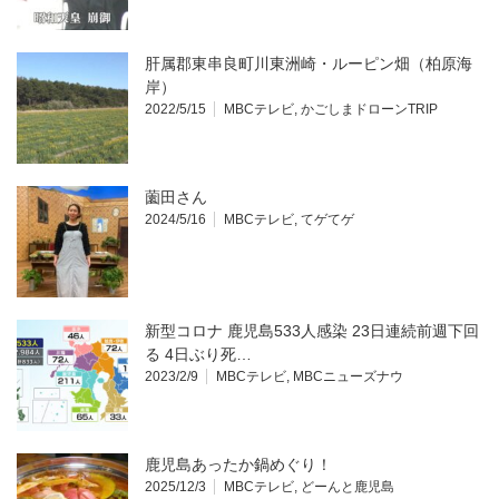
肝属郡東串良町川東洲崎・ルーピン畑（柏原海
岸）
2022/5/15
MBCテレビ
,
かごしまドローンTRIP
薗田さん
2024/5/16
MBCテレビ
,
てゲてゲ
新型コロナ 鹿児島533人感染 23日連続前週下回
る 4日ぶり死…
2023/2/9
MBCテレビ
,
MBCニューズナウ
鹿児島あったか鍋めぐり！
2025/12/3
MBCテレビ
,
どーんと鹿児島