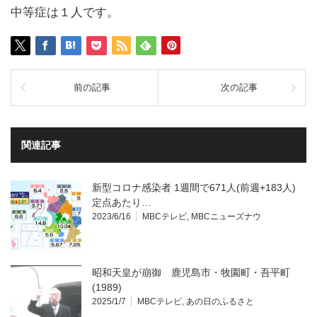
中等症は１人です。
前の記事
次の記事
関連記事
新型コロナ感染者 1週間で671人(前週+183人)
定点あたり…
2023/6/16
MBCテレビ
,
MBCニューズナウ
昭和天皇が崩御 鹿児島市・牧園町・吾平町
(1989)
2025/1/7
MBCテレビ
,
あの日のふるさと