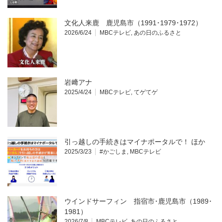
文化人来鹿 鹿児島市（1991･1979･1972）
2026/6/24
MBCテレビ
,
あの日のふるさと
岩﨑アナ
2025/4/24
MBCテレビ
,
てゲてゲ
引っ越しの手続きはマイナポータルで！ ほか
2025/3/23
#かごしま
,
MBCテレビ
ウインドサーフィン 指宿市･鹿児島市（1989･
1981）
2026/7/8
MBCテレビ
,
あの日のふるさと