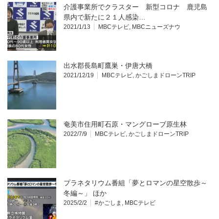
介護事業所でクラスター 新型コロナ 鹿児島
県内で新たに２１人感染…
2021/1/13
MBCテレビ
,
MBCニューズナウ
出水郡長島町鷹巣・伊唐大橋
2021/12/19
MBCテレビ
,
かごしまドローンTRIP
奄美市住用町石原・マングローブ原生林
2022/7/9
MBCテレビ
,
かごしまドローンTRIP
プラネタリウム番組「夢とロマンの星空散歩～
冬編～」 ほか
2025/2/2
#かごしま
,
MBCテレビ