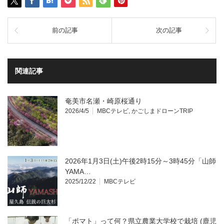
前の記事
次の記事
関連記事
奄美市名瀬・崎原桜通り
2026/4/5
MBCテレビ
,
かごしまドローンTRIP
2026年1月3日(土)午後2時15分～3時45分「山師
YAMA…
2025/12/22
MBCテレビ
「ポマト」って何？県立農業大学校で栽培 (鹿児