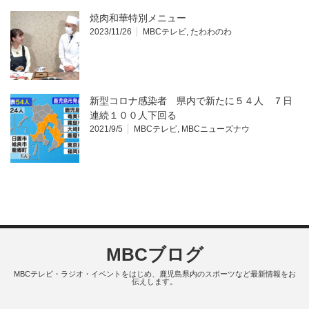
焼肉和華特別メニュー
2023/11/26
MBCテレビ
,
たわわのわ
新型コロナ感染者 県内で新たに５４人 ７日
連続１００人下回る
2021/9/5
MBCテレビ
,
MBCニューズナウ
MBCブログ
MBCテレビ・ラジオ・イベントをはじめ、鹿児島県内のスポーツなど最新情報をお
伝えします。