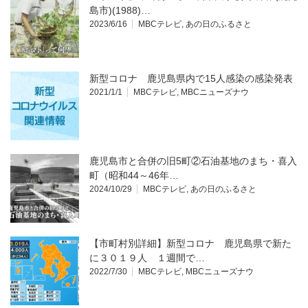
島市)(1988)…
2023/6/16
MBCテレビ
,
あの日のふるさと
新型コロナ 鹿児島県内で15人感染の感染発表
2021/1/1
MBCテレビ
,
MBCニューズナウ
鹿児島市と合併の旧5町②石油基地のまち・喜入
町（昭和44～46年…
2024/10/29
MBCテレビ
,
あの日のふるさと
【市町村別詳細】新型コロナ 鹿児島県で新た
に３０１９人 １週間で…
2022/7/30
MBCテレビ
,
MBCニューズナウ