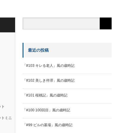
最近の投稿
「#103 キレる老人」風の歳時記
「#102 美しき停滞」風の歳時記
「#101 桜桃記」風の歳時記
ット
「#100 100回目」風の歳時記
ットミニ
「#99 ビルの墓場」風の歳時記