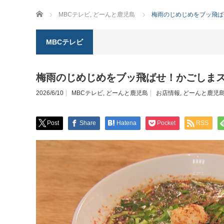
ホーム
MBCテレビ
,
どーんと鹿児島
梅雨のじめじめをブッ飛ば
MBCテレビ
梅雨のじめじめをブッ飛ばせ！かごしま
2026/6/10
MBCテレビ
,
どーんと鹿児島
お店情報
,
どーんと鹿児
Post
Share
Hatena
Pocket
RSS