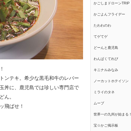
かごしまドローンTRIP
かごよんフライデー
たわわのわ
てゲてゲ
どーんと鹿児島
わんぱくてれび
！
キニナルみなみ
トンテキ。希少な黒毛和牛のレバー
ノーカットホテイソン
玉丼に、鹿児島では珍しい専門店で
ミライのタネ
どん。
ムーブ
ッ飛ばせ！
世界一の九州が始まる
宝☆かご掲示板