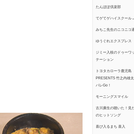
たんぽぽ倶楽部
てゲてゲハイスクール
みちこ先生のニコニコ
ゆうぐれエクスプレス
ジミー入枝のドゥーワ
テーション
トヨタカローラ鹿児島
PRESENTS 竹之内雄
パレGo！
モーニングスマイル
古川廣生の聴いた！見
のヒットソング
喜び入るまち 喜入