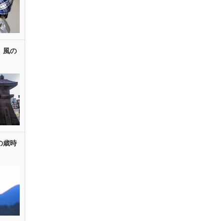
」風の
の歳時