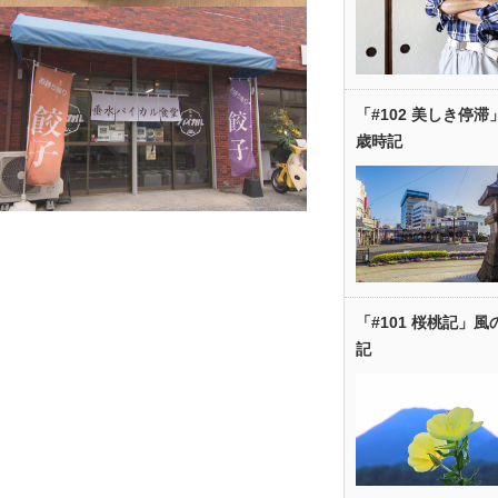
「#102 美しき停滞
歳時記
「#101 桜桃記」風
記