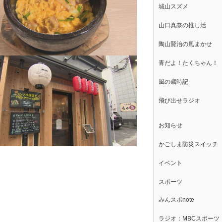
城山スズメ
山口真奈の推し活
陶山賢治の風まかせ
青だよ！たくちゃん！
風の歳時記
飛び出せラジオ
お知らせ
かごしま防災スイッチ
イベント
スポーツ
みんスポnote
ラジオ：MBCスポーツ