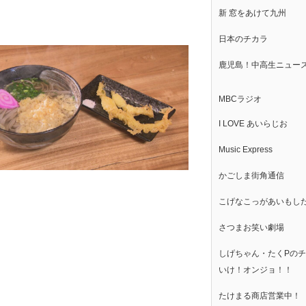
新 窓をあけて九州
日本のチカラ
鹿児島！中高生ニュー
MBCラジオ
I LOVE あいらじお
Music Express
かごしま街角通信
こげなこっがあいもし
さつまお笑い劇場
しげちゃん・たくPの
いけ！オンジョ！！
たけまる商店営業中！