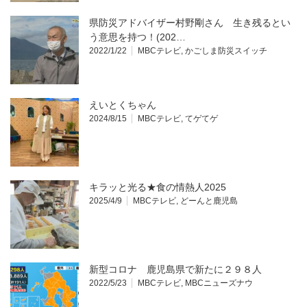
県防災アドバイザー村野剛さん 生き残るとい
う意思を持つ！(202…
2022/1/22
MBCテレビ
,
かごしま防災スイッチ
えいとくちゃん
2024/8/15
MBCテレビ
,
てゲてゲ
キラッと光る★食の情熱人2025
2025/4/9
MBCテレビ
,
どーんと鹿児島
新型コロナ 鹿児島県で新たに２９８人
2022/5/23
MBCテレビ
,
MBCニューズナウ