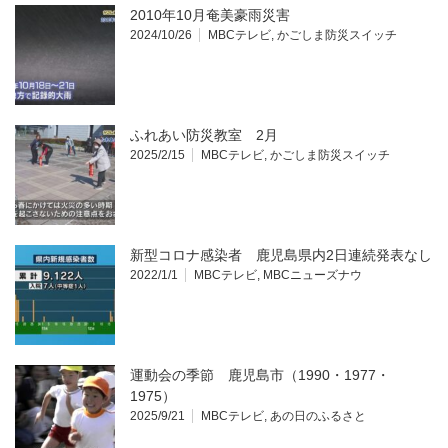
2010年10月奄美豪雨災害
2024/10/26
MBCテレビ
,
かごしま防災スイッチ
ふれあい防災教室 2月
2025/2/15
MBCテレビ
,
かごしま防災スイッチ
新型コロナ感染者 鹿児島県内2日連続発表なし
2022/1/1
MBCテレビ
,
MBCニューズナウ
運動会の季節 鹿児島市（1990・1977・
1975）
2025/9/21
MBCテレビ
,
あの日のふるさと