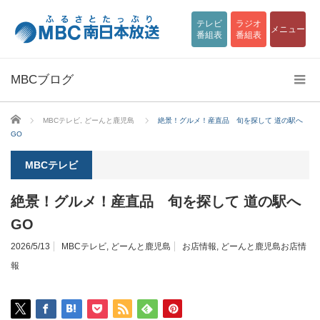
テレビ
ラジオ
メニュー
番組表
番組表
MBCブログ
ホーム
MBCテレビ
,
どーんと鹿児島
絶景！グルメ！産直品 旬を探して 道の駅へ
GO
MBCテレビ
絶景！グルメ！産直品 旬を探して 道の駅へ
GO
2026/5/13
MBCテレビ
,
どーんと鹿児島
お店情報
,
どーんと鹿児島お店情
報