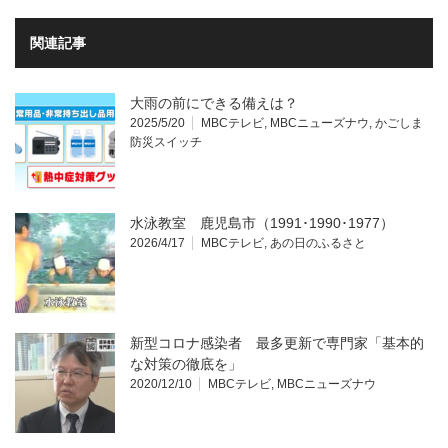
関連記事
大雨の前にできる備えは？
2025/5/20
MBCテレビ
,
MBCニューズナウ
,
かごしま
防災スイッチ
水泳教室 鹿児島市（1991･1990･1977）
2026/4/17
MBCテレビ
,
あの日のふるさと
新型コロナ感染者 最多更新で専門家「基本的
な対策の徹底を」
2020/12/10
MBCテレビ
,
MBCニューズナウ