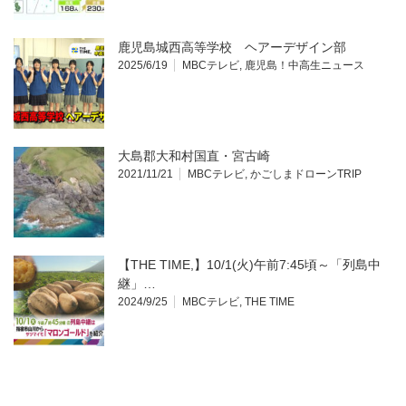
鹿児島城西高等学校 ヘアーデザイン部
2025/6/19
MBCテレビ
,
鹿児島！中高生ニュース
大島郡大和村国直・宮古崎
2021/11/21
MBCテレビ
,
かごしまドローンTRIP
【THE TIME,】10/1(火)午前7:45頃～「列島中
継」…
2024/9/25
MBCテレビ
,
THE TIME