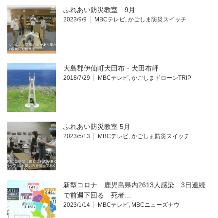
ふれあい防災教室 9月
2023/9/9
MBCテレビ
,
かごしま防災スイッチ
大島郡伊仙町犬田布・犬田布岬
2018/7/29
MBCテレビ
,
かごしまドローンTRIP
ふれあい防災教室 5月
2023/5/13
MBCテレビ
,
かごしま防災スイッチ
新型コロナ 鹿児島県内2613人感染 3日連続
で前週下回る 死者…
2023/1/14
MBCテレビ
,
MBCニューズナウ