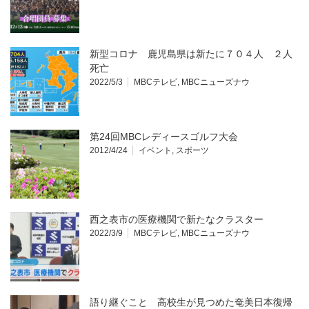
新型コロナ 鹿児島県は新たに７０４人 ２人
死亡
2022/5/3
MBCテレビ
,
MBCニューズナウ
第24回MBCレディースゴルフ大会
2012/4/24
イベント
,
スポーツ
西之表市の医療機関で新たなクラスター
2022/3/9
MBCテレビ
,
MBCニューズナウ
語り継ぐこと 高校生が見つめた奄美日本復帰