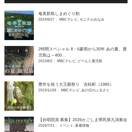
奄美群島しまめぐり割
2024/9/27
MBCテレビ
,
キニナルみなみ
2時間スペシャル 8・6豪雨から30年 あの夏、鹿
児島は～400…
2023/8/2
MBCテレビ
,
どーんと鹿児島
豊作を祝う大王殿祭り 吉松町（1985）
2023/11/28
MBCテレビ
,
あの日のふるさと
【合唱団員 募集】2026かごしま県民第九演奏会
2026/7/31
イベント
,
新着情報