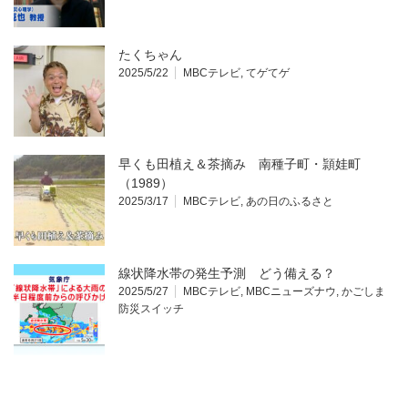
たくちゃん
2025/5/22
MBCテレビ
,
てゲてゲ
早くも田植え＆茶摘み 南種子町・頴娃町
（1989）
2025/3/17
MBCテレビ
,
あの日のふるさと
線状降水帯の発生予測 どう備える？
2025/5/27
MBCテレビ
,
MBCニューズナウ
,
かごしま
防災スイッチ