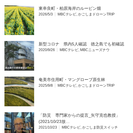
東串良町・柏原海岸のルーピン畑
2026/5/3
MBCテレビ
,
かごしまドローンTRIP
新型コロナ 県内5人確認 徳之島でも初確認
2020/9/26
MBCテレビ
,
MBCニューズナウ
奄美市住用町・マングローブ原生林
2025/9/8
MBCテレビ
,
かごしまドローンTRIP
「防災 専門家からの提言_矢守克也教授」
(2021/10/23放…
2021/10/23
MBCテレビ
,
かごしま防災スイッチ