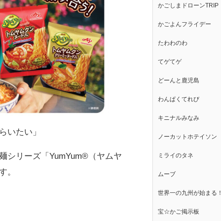
かごしまドローンTRIP
かごよんフライデー
たわわのわ
てゲてゲ
どーんと鹿児島
わんぱくてれび
キニナルみなみ
らいたい」
ノーカットホテイソン
シリーズ「YumYum®（ヤムヤ
ミライのタネ
す。
ムーブ
世界一の九州が始まる
宝☆かご掲示板