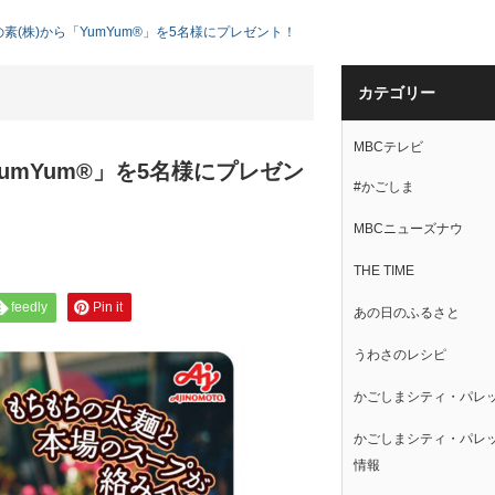
の素(株)から「YumYum®」を5名様にプレゼント！
カテゴリー
MBCテレビ
YumYum®」を5名様にプレゼン
#かごしま
MBCニューズナウ
THE TIME
feedly
Pin it
あの日のふるさと
うわさのレシピ
かごしまシティ・パレ
かごしまシティ・パレ
情報