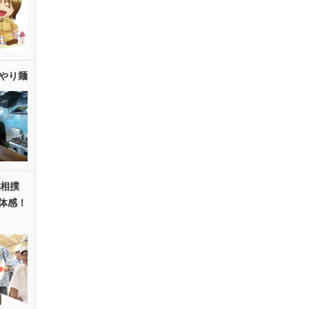
やり麺
虫相撲
『体感！