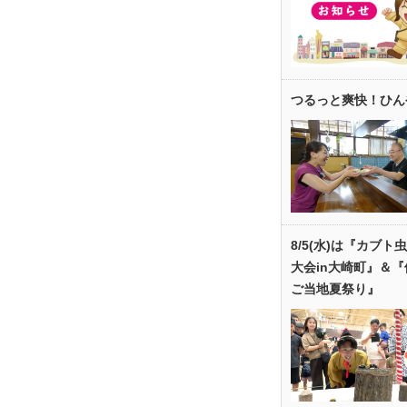
つるっと爽快！ひん
8/5(水)は『カブト
大会in大崎町』＆
ご当地夏祭り』