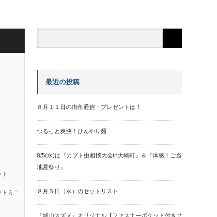
最近の投稿
８月１１日の街角通信・プレゼントは！
つるっと爽快！ひんやり麺
8/5(水)は『カブト虫相撲大会in大崎町』＆『体感！ご当
地夏祭り』
ット
８月５日（水）のセットリスト
ットミニ
『城山スズメ』オリジナル【ファスナーポケット付きサ