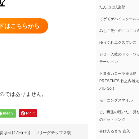
たんぽぽ倶楽部
てゲてゲハイスクール
ドはこちらから
みちこ先生のニコニコ
ゆうぐれエクスプレス
ジミー入枝のドゥーワ
テーション
トヨタカローラ鹿児島
PRESENTS 竹之内雄
パレGo！
のではありません。
モーニングスマイル
古川廣生の聴いた！見
feedly
Pin it
のヒットソング
喜び入るまち 喜入
切は5月17日(土)】「Jリーグチップス復