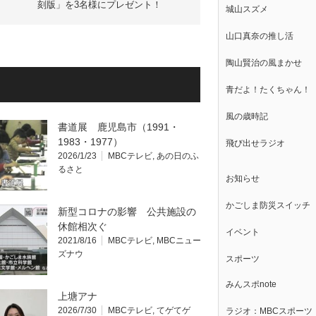
刻版」を3名様にプレゼント！
城山スズメ
山口真奈の推し活
陶山賢治の風まかせ
青だよ！たくちゃん！
風の歳時記
書道展 鹿児島市（1991・
1983・1977）
飛び出せラジオ
2026/1/23
MBCテレビ
,
あの日のふ
るさと
お知らせ
かごしま防災スイッチ
新型コロナの影響 公共施設の
休館相次ぐ
イベント
2021/8/16
MBCテレビ
,
MBCニュー
ズナウ
スポーツ
みんスポnote
上塘アナ
2026/7/30
MBCテレビ
,
てゲてゲ
ラジオ：MBCスポーツ