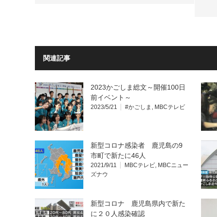
関連記事
2023かごしま総文～開催100日
前イベント～
2023/5/21
#かごしま
,
MBCテレビ
新型コロナ感染者 鹿児島の9
市町で新たに46人
2021/9/11
MBCテレビ
,
MBCニュー
ズナウ
新型コロナ 鹿児島県内で新た
に２０人感染確認