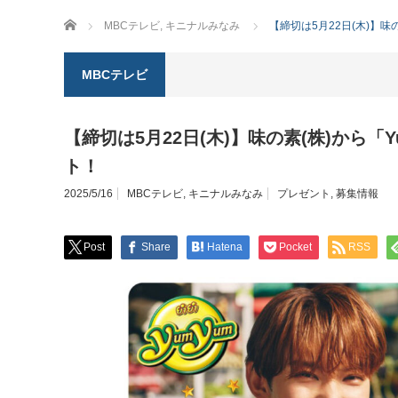
ホーム
MBCテレビ
,
キニナルみなみ
【締切は5月22日(木)】味
MBCテレビ
【締切は5月22日(木)】味の素(株)から「
ト！
2025/5/16
MBCテレビ
,
キニナルみなみ
プレゼント
,
募集情報
Post
Share
Hatena
Pocket
RSS