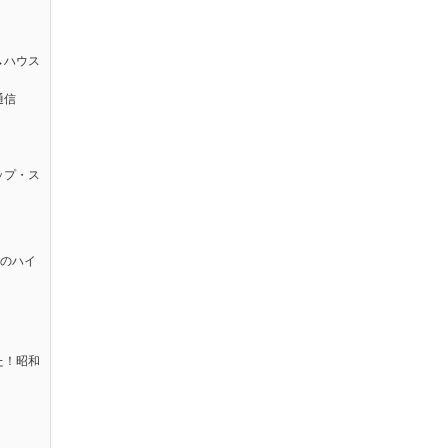
→ハウス
通信
ップ・ス
太のハイ
た！昭和