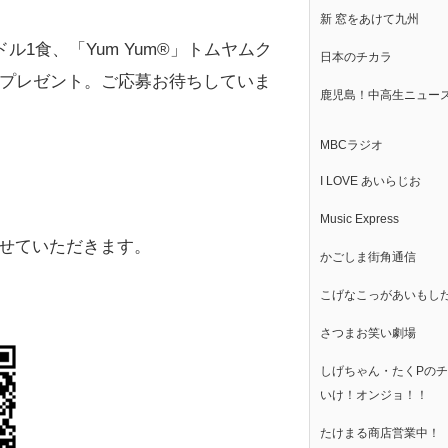
新 窓をあけて九州
ドル1食、「Yum Yum®」トムヤムク
日本のチカラ
にプレゼント。ご応募お待ちしていま
鹿児島！中高生ニュー
MBCラジオ
I LOVE あいらじお
Music Express
せていただきます。
かごしま街角通信
こげなこっがあいもし
さつまお笑い劇場
しげちゃん・たくPの
いけ！オンジョ！！
たけまる商店営業中！