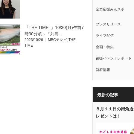
全力応援みんスポ
プレスリリース
『THE TIME, 』10/30(月)午前7
時30分頃～『列島…
ライブ配信
2023/10/26
MBCテレビ
,
THE
TIME
企画・特集
後援イベントレポート
新着情報
最新の記事
８月１１日の街角通
レゼントは！